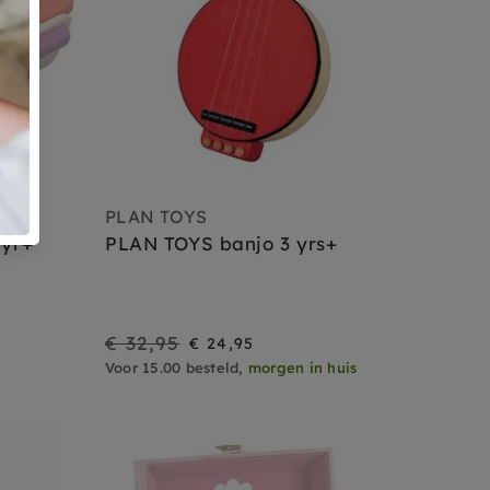
PLAN TOYS
 yr+
PLAN TOYS banjo 3 yrs+
€ 32,95
On
Regular
€ 24,95
Voor 15.00 besteld,
morgen in huis
Sale
price