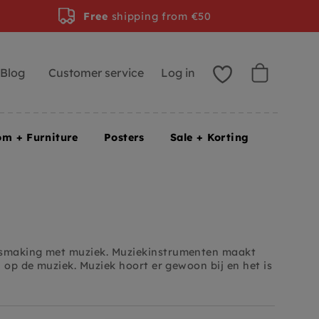
Free
shipping from €50
Blog
Customer service
Log in
om + Furniture
Posters
Sale + Korting
nismaking met muziek. Muziekinstrumenten maakt
n op de muziek. Muziek hoort er gewoon bij en het is