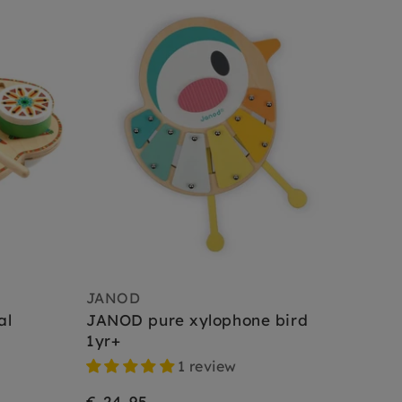
JANOD
al
JANOD pure xylophone bird
1yr+
1 review
€ 24,95