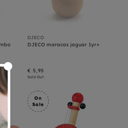
DJECO
ambo
DJECO maracas jaguar 1yr+
€ 5,95
Sold Out
On
Sale