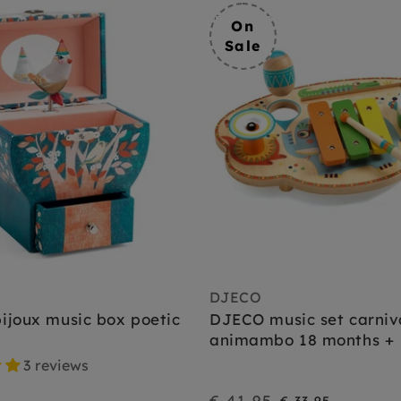
On
Sale
DJECO
ijoux music box poetic
DJECO music set carniv
animambo 18 months +
3 reviews
€ 41,95
On
Regular
€ 33,95