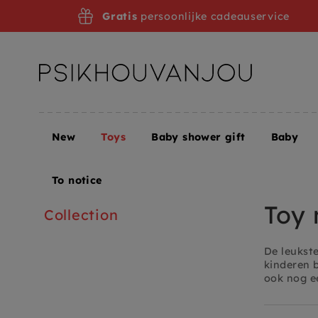
Skip
Gratis
persoonlijke cadeauservice
to
navigation
New
Toys
Baby shower gift
Baby
Home
Toys
Toys + Puzzles
Toy Musical Instru
To notice
Toy 
Collection
De leukst
kinderen b
ook nog e