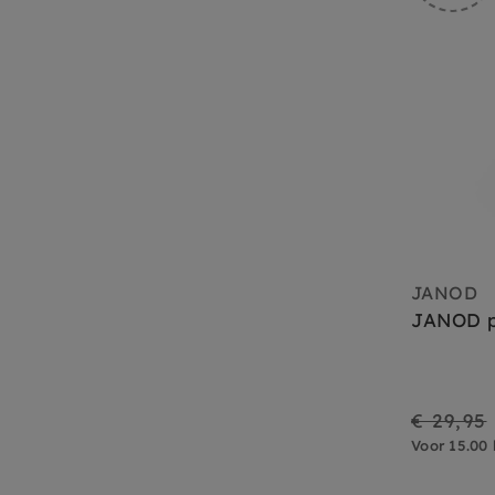
JANOD
JANOD p
€ 29,95
On
Regular
Voor 15.00 
Sale
price