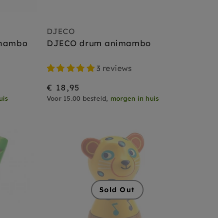
DJECO
imambo
DJECO drum animambo
3 reviews
€ 18,95
uis
Voor 15.00 besteld,
morgen in huis
Sold Out