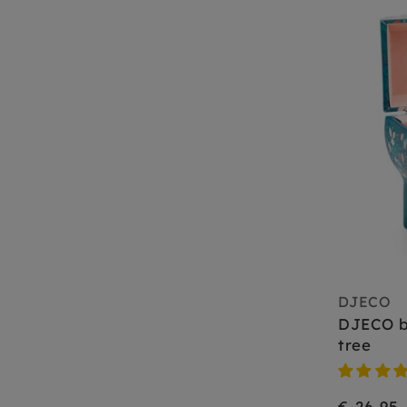
DJECO
DJECO b
tree
€ 26,95