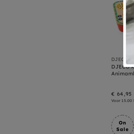
DJECO
DJECO k
Animamb
€ 64,95
Voor 15.00 
On
Sale