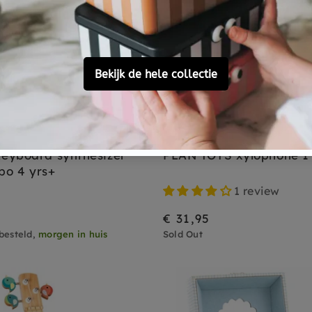
Sold Out
PLAN TOYS
eyboard synthesizer
PLAN TOYS xylophone 1
o 4 yrs+
1 review
€ 31,95
besteld,
morgen in huis
Sold Out