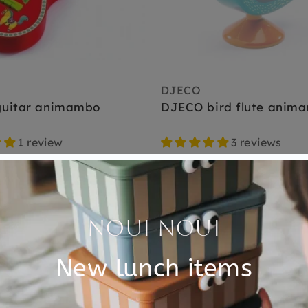
DJECO
uitar animambo
DJECO bird flute anim
1 review
3 reviews
€ 6,95
besteld,
morgen in huis
Sold Out