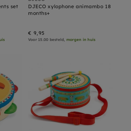
nts set
DJECO xylophone animambo 18
months+
€ 9,95
uis
Voor 15.00 besteld,
morgen in huis