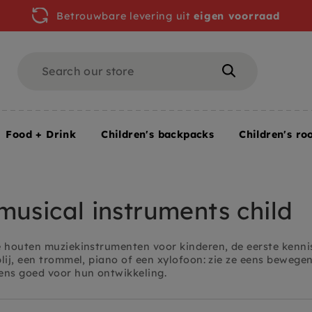
Betrouwbare levering uit
eigen voorraad
Search
Search
Food + Drink
Children's backpacks
Children's ro
ments
musical instruments child
e houten muziekinstrumenten voor kinderen, de eerste ken
lij, een trommel, piano of een xylofoon: zie ze eens bewege
ens goed voor hun ontwikkeling.