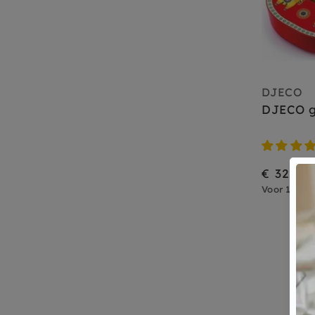
DJECO
DJECO g
€ 32,95
Voor 15.00 