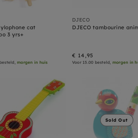
DJECO
ylophone cat
DJECO tambourine an
o 3 yrs+
€ 14,95
besteld,
morgen in huis
Voor 15.00 besteld,
morgen in h
Sold Out