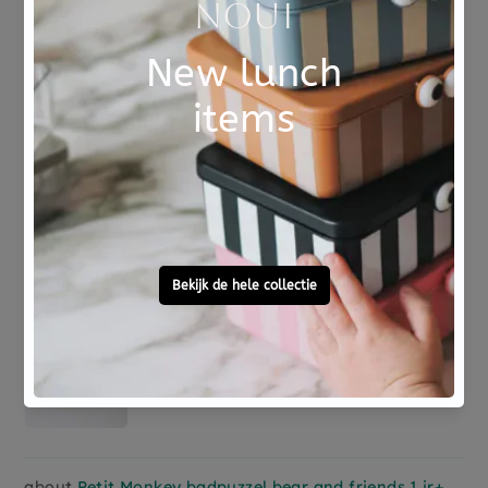
GRIMMS jaarring groot naturel 30 cm
Aaf van avezaath
20/04/2026
Goede service, cadeau mooi ingepakt
Petit Monkey badpuzzel bear and friends 1 jr+