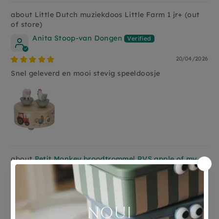
Little Dutch muziekdoos Little Farm 1 jr+
Anita Stoop-van Dongen
20/04/2026
Snel geleverd en mooi stevig speeldoosje
Petit Monkey broodtrommel RVS apple of my
eye
Anita Kerkhof-Reinicke
20/04/2026
Petit Monkey broodtrommel RVS apple of my eye