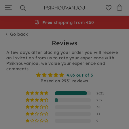
Skip
to
navigation
Free
shipping from €50
Go back
Reviews
A few days after placing your order you will receive
an invitation from us to rate your experience with
PSikhouvanjou, we value your experience and
comments.
4.86 out of 5
Based on 2931 reviews
2621
252
38
11
9