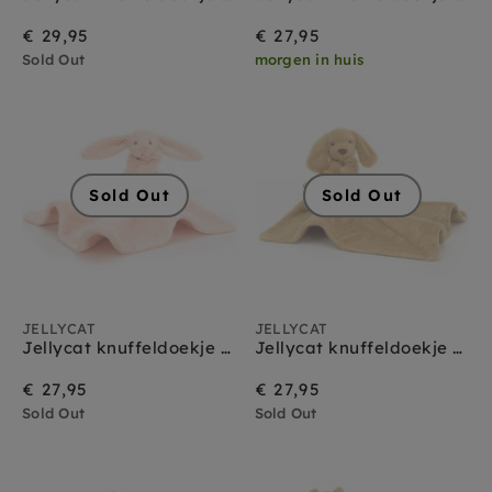
Jellycat amuseables
Jellycat amfibieën
€ 29,95
€ 27,95
Jellycat bag charms
Sold Out
morgen in huis
Jellycat bartholomew bear
Jellycat baby
Jellycat bashful
Jellycat boerderijdieren
Jellycat bunny
Sold Out
Sold Out
Jellycat christmas
Jellycat dinosaurus
Jellycat dragons
Jellycat Halloween
Jellycat huisdieren
Jellycat insecten
JELLYCAT
JELLYCAT
Jellycat knuffeldoekjes
Jellycat knuffeldoekje en knuffel bashful bunny blush
Jellycat knuffeldoekje en knuffel Bashful Toffee puppy
Jellycat monsters
€ 27,95
€ 27,95
Jellycat sale
Sold Out
Jellycat schoudertasjes
Sold Out
Jellycat smudge
Jellycat sports
Jellycat octopus