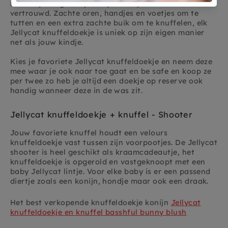
makkelijk de geur op van je kleintje en voelt zo snel
vertrouwd. Zachte oren, handjes en voetjes om te
tutten en een extra zachte buik om te knuffelen, elk
Jellycat knuffeldoekje is uniek op zijn eigen manier
net als jouw kindje.
Kies je favoriete Jellycat knuffeldoekje en neem deze
mee waar je ook naar toe gaat en be safe en koop ze
per twee zo heb je altijd een doekje op reserve ook
handig wanneer deze in de was zit.
Jellycat knuffeldoekje + knuffel - Shooter
Jouw favoriete knuffel houdt een velours
knuffeldoekje vast tussen zijn voorpootjes. De Jellycat
shooter is heel geschikt als kraamcadeautje, het
knuffeldoekje is opgerold en vastgeknoopt met een
baby Jellycat lintje. Voor elke baby is er een passend
diertje zoals een konijn, hondje maar ook een draak.
Het best verkopende knuffeldoekje konijn
Jellycat
knuffeldoekje en knuffel basshful bunny blush