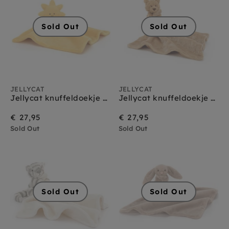
Jellycat vogels
Jellycat vos
Sold Out
Sold Out
Jellycat wilde dieren
Jellycat zeedieren
JELLYCAT
JELLYCAT
Jellycat knuffeldoekje en knuffel amuseables sun
Jellycat knuffeldoekje en knuffel Bartholomew bear
€ 27,95
€ 27,95
Sold Out
Sold Out
Sold Out
Sold Out