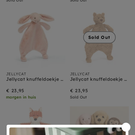
Sold Out
JELLYCAT
JELLYCAT
Jellycat knuffeldoekje bashful bunny blush
Jellycat knuffeldoekje Bartholomew bear
€ 23,95
€ 23,95
morgen in huis
Sold Out
Sold Out
Sold Out