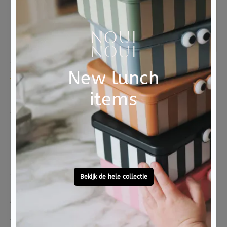
JELLYCAT
JELLYCAT
Jellycat cuddle cloth Cordy Roy baby fox
Jellycat gift bag medium
1 review
€ 21,95
€ 1,95
Sold Out
Sold Out
Je favoriete Jellycat knuffeldoekje
neem je overal mee naar toe
Jellycat knuffeldoekjes zijn onweerstaanbaar zacht,
neem je favoriete Jellycat knuffeldoekje over mee
naar toe, een knuffeldoekje met een bunny, beer of
een Amuseables knuffeltje zoals de vrolijke zon.
Een super zacht knuffeldoekje om heerlijk mee te
tutten in slaap te vallen. Het zachte materiaal neemt