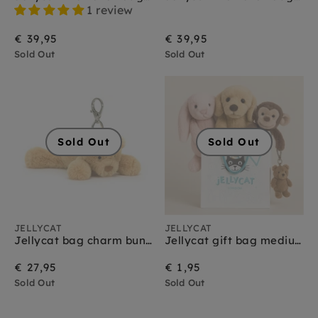
Jellycat amuseables
1 review
Jellycat amfibieën
Jellycat bag charms
€ 39,95
€ 39,95
Jellycat bartholomew bear
Sold Out
Sold Out
Jellycat baby
Jellycat bashful
Jellycat boerderijdieren
Jellycat bunny
Jellycat christmas
Sold Out
Sold Out
Jellycat dinosaurus
Jellycat dragons
Jellycat Halloween
Jellycat huisdieren
Jellycat insecten
Jellycat knuffeldoekjes
JELLYCAT
JELLYCAT
Jellycat monsters
Jellycat bag charm bunny smudge bear
Jellycat gift bag medium
Jellycat sale
€ 27,95
€ 1,95
Jellycat schoudertasjes
Sold Out
Jellycat smudge
Sold Out
Jellycat sports
Jellycat octopus