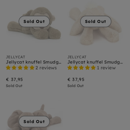
Jellycat vogels
Jellycat vos
Jellycat wilde dieren
Sold Out
Sold Out
Jellycat zeedieren
JELLYCAT
JELLYCAT
Jellycat knuffel Smudge Monkey
Jellycat knuffel Smudge Rabbit
2 reviews
1 review
€ 37,95
€ 37,95
Sold Out
Sold Out
Sold Out