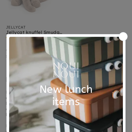
JELLYCAT
Jellycat knuffel Smudge Elephant
1 review
€ 37,95
Sold Out
Relax met Jellycat Smudge
knuffels
Deze knuffels zijn zo relaxt, ze laten een smudge vlek
achter daar waar ze liggen, Jellycat smudge knuffels
liggen plat op hun buik, poten naar voren en naar
achteren en slapen zo, een heerlijke knuffel om in je
bed te leggen of op de buik.
De smudge knuffels zijn er in twee formaten medium
en large en in verschillende dieren zoals een olifant,