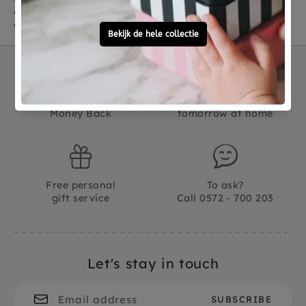
een konijn, een lam en beer. En we verwachten meer
dieren in de nieuwe collecties.
Not good?
Ordered before 15:00,
Money Back
tomorrow at home
Free personal
To ask?
gift service
Call 0572 - 700 203
Let's stay in touch