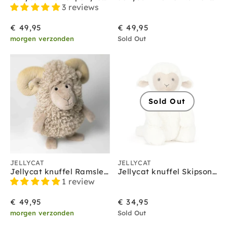
Jellycat amuseables
3 reviews
Jellycat amfibieën
Jellycat bag charms
€ 49,95
€ 49,95
Jellycat bartholomew bear
morgen verzonden
Sold Out
Jellycat baby
Jellycat bashful
Jellycat boerderijdieren
Jellycat bunny
Jellycat christmas
Sold Out
Jellycat dinosaurus
Jellycat dragons
Jellycat Halloween
Jellycat huisdieren
Jellycat insecten
Jellycat knuffeldoekjes
JELLYCAT
JELLYCAT
Jellycat monsters
Jellycat knuffel Ramsley Sheep
Jellycat knuffel Skipson Lamb
Jellycat sale
1 review
Jellycat schoudertasjes
€ 49,95
€ 34,95
Jellycat smudge
morgen verzonden
Jellycat sports
Sold Out
Jellycat octopus