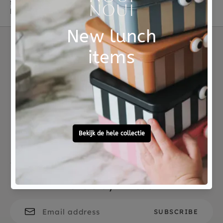
schattige oogjes en zijn zachte vacht zijn of kies jij
liever een pinguïn als knuffel?
Not good?
Ordered before 15:00,
Money Back
tomorrow at home
Free personal
To ask?
gift service
Call 0572 - 700 203
Let's stay in touch