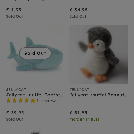
Jellycat amuseables
Jellycat amfibieën
€ 1,95
€ 34,95
Jellycat bag charms
Sold Out
Sold Out
Jellycat bartholomew bear
Jellycat baby
Jellycat bashful
Jellycat boerderijdieren
Jellycat bunny
Sold Out
Jellycat christmas
Jellycat dinosaurus
Jellycat dragons
Jellycat Halloween
Jellycat huisdieren
Jellycat insecten
JELLYCAT
JELLYCAT
Jellycat knuffeldoekjes
Jellycat knuffel Gobfrey Whale Shark
Jellycat knuffel Peanut Penguin Medium
Jellycat monsters
1 review
Jellycat sale
€ 39,95
€ 31,95
Jellycat schoudertasjes
Sold Out
Jellycat smudge
morgen in huis
Jellycat sports
Jellycat octopus