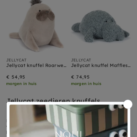
Jellycat vogels
Jellycat vos
Jellycat wilde dieren
Jellycat zeedieren
JELLYCAT
JELLYCAT
Jellycat knuffel Roarwell Sea Lion
Jellycat knuffel Maffles Manatee
€ 54,95
€ 74,95
morgen in huis
morgen in huis
Jellycat zeedieren knuffels
Prachtige zeedieren knuffels van Jellycat, een grote
walvis, een potvis maar ook een grappige puffervis en
het allerschattigste zeepaardje. De zeehond met zijn