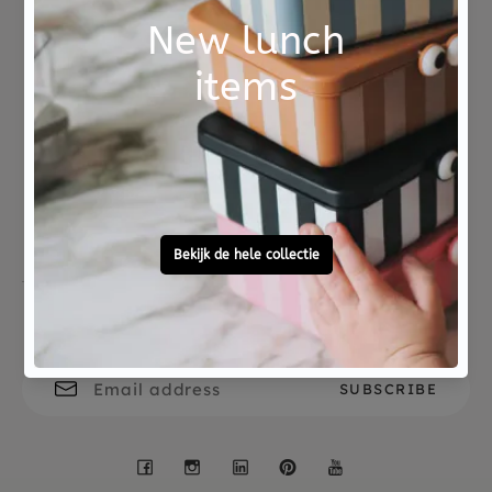
Het knuffeldoekje uit de Jellycat baby collectie
van 2024 is een perfect kraamcadeau.
Not good?
Ordered before 15:00,
Money Back
tomorrow at home
Free personal
To ask?
gift service
Call 0572 - 700 203
Let's stay in touch
Facebook
Instagram
LinkedIn
Pinterest
YouTube