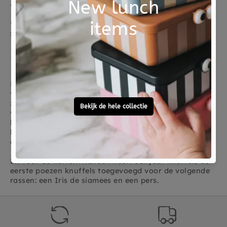
Jellycat knuffel Golden Puppy
Jellycat knuffel Jerboa
€ 37,95
€ 34,95
Sold Out
Sold Out
Katten en hondenknuffels
De hondenknuffels van Jellycat zijn prachtige
viervoeters met de mooiste vachten, super zacht
zonder dat te verharen of uitgelaten hoeven te
worden. Geen ras is ze te gek en wij hopen dat de
hondencollectie zich uitbreid. Je eigen hond in een
knuffel ideaal voor kinderen die hun huisdier graag
overal mee naar toe willen nemen.
En voor de kattenvrienden heeft Jellycat knuffels de
eerste poezen knuffels toegevoegd voor de volgende
rassen: een Iris de siamees en een pers.