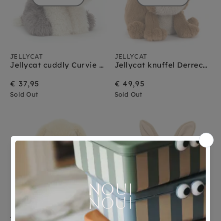
JELLYCAT
JELLYCAT
Jellycat cuddly Curvie Sheep dog
Jellycat knuffel Derreck Dog
€ 37,95
€ 49,95
Sold Out
Sold Out
Sold Out
Sold Out
JELLYCAT
JELLYCAT