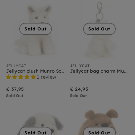
Jellycat vogels
Jellycat vos
Jellycat wilde dieren
Jellycat zeedieren
Sold Out
Sold Out
JELLYCAT
JELLYCAT
Jellycat plush Munro Scottie Dog
Jellycat bag charm Munro Scottie
1 review
€ 37,95
€ 24,95
Sold Out
Sold Out
Sold Out
Sold Out