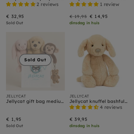
Jellycat amuseables
2 reviews
1 review
Jellycat amfibieën
Jellycat bag charms
On
Regular
€ 32,95
€ 14,95
€ 19,95
Jellycat bartholomew bear
Sold Out
dinsdag in huis
Sale
price
Jellycat baby
Jellycat bashful
Jellycat boerderijdieren
Jellycat bunny
Jellycat christmas
Sold Out
Jellycat dinosaurus
Jellycat dragons
Jellycat Halloween
Jellycat huisdieren
Jellycat insecten
Jellycat knuffeldoekjes
JELLYCAT
JELLYCAT
Jellycat monsters
Jellycat gift bag medium
Jellycat knuffel bashful luxe puppy orlando
Jellycat sale
4 reviews
Jellycat schoudertasjes
€ 1,95
€ 39,95
Jellycat smudge
Sold Out
Jellycat sports
dinsdag in huis
Jellycat octopus