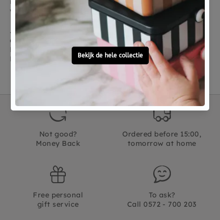
in een matcha groene kleur. Maak de draak niet
wakker wanneer deze opgerold ligt te slapen.
Jellycat Dragon Huge
is de grootste 66 cm, de huge
draken zijn er in Snow Dragon, Lavender Dragon,
Rose Dragon, Golden Dragn, Sage Dragon en Dexter
Dragon.
Not good?
Ordered before 15:00,
Money Back
tomorrow at home
Free personal
To ask?
gift service
Call 0572 - 700 203