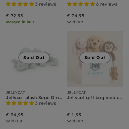
Jellycat amuseables
3 reviews
6 reviews
Jellycat amfibieën
Jellycat bag charms
€ 72,95
€ 74,95
Jellycat bartholomew bear
morgen in huis
Sold Out
Jellycat baby
Jellycat bashful
Jellycat boerderijdieren
Jellycat bunny
Jellycat christmas
Sold Out
Sold Out
Jellycat dinosaurus
Jellycat dragons
Jellycat Halloween
Jellycat huisdieren
Jellycat insecten
Jellycat knuffeldoekjes
JELLYCAT
JELLYCAT
Jellycat monsters
Jellycat plush Sage Dragon little
Jellycat gift bag medium
Jellycat sale
3 reviews
Jellycat schoudertasjes
€ 34,95
€ 1,95
Jellycat smudge
Sold Out
Jellycat sports
Sold Out
Jellycat octopus