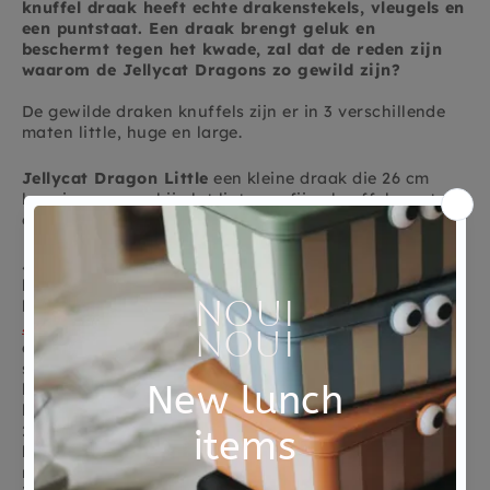
knuffel draak heeft echte drakenstekels, vleugels en
een puntstaat.
Een draak brengt geluk en
beschermt tegen het kwade, zal dat de reden zijn
waarom de Jellycat Dragons zo gewild zijn?
De gewilde draken knuffels zijn er in 3 verschillende
maten little, huge en large.
Jellycat Dragon Little
een kleine draak die 26 cm
lang is wanneer hij plat ligt, een fijne knuffel maat om
overal mee naar toe te nemen.
Jellycat Dragon Large
een grotere draak, 50 cm,
heerlijk om in bed op bank mee te knuffelen de meest
bijzondere draken vind je ook in deze maat.
Jellycat Sky Dragon
is de meest populaire large
draak in een zacht blauwe Sky kleur met regenboog
steksels. Bijna elke collectie komt er een nieuwe
limited dragon Persimmon de orange draak met
lavendel blauwe steksel en vleugels uit 2024 en voor
2025 is nieuwste Malachy Dragon een zacht groene
knuffel draak met de roze gekleurde stekels ls op zijn
rug en een lange staart,
Malachy Dragon
is magische