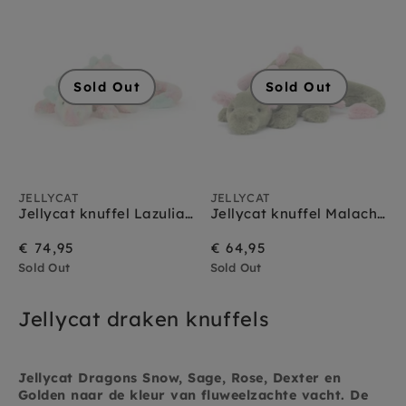
Jellycat vogels
Jellycat vos
Jellycat wilde dieren
Jellycat zeedieren
Sold Out
Sold Out
JELLYCAT
JELLYCAT
Jellycat knuffel Lazulia Dragon
Jellycat knuffel Malachy Dragon
€ 74,95
€ 64,95
Sold Out
Sold Out
Jellycat draken knuffels
Jellycat Dragons Snow, Sage, Rose, Dexter en
Golden naar de kleur van fluweelzachte vacht. De