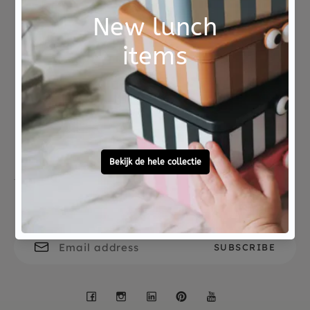
vellen glitter foam stickers, 4 vellen edelsteen
stickers, 4 gouden linten en duidelijke instructies.
Not good?
Ordered before 15:00,
Money Back
tomorrow at home
Free personal
To ask?
gift service
Call 0572 - 700 203
Let's stay in touch
Facebook
Instagram
LinkedIn
Pinterest
YouTube