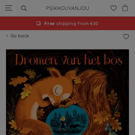
Skip
to
navigation
Free
shipping from €50
Go back