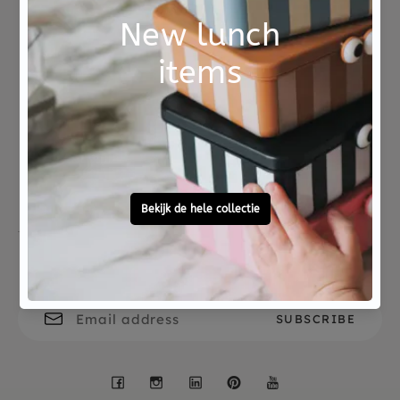
32 pagina's
Uitgeverij Boycott
Not good?
Ordered before 15:00,
Money Back
tomorrow at home
Free personal
To ask?
gift service
Call 0572 - 700 203
Let's stay in touch
Facebook
Instagram
LinkedIn
Pinterest
YouTube