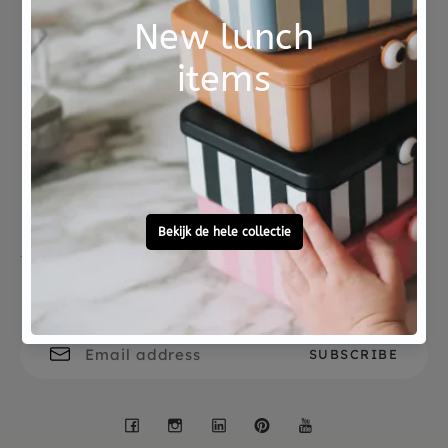
Not good?
Ordered before 15:00,
Money Back
tomorrow at home
Free personal
To ask?
gift service
Call 0572 - 700 203
Let's stay in touch
Facebook
Instagram
LinkedIn
Pinterest
YouTube