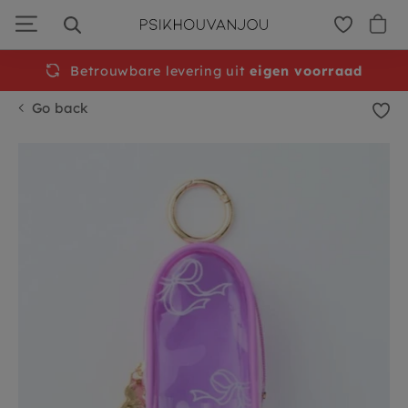
Skip
to
navigation
Betrouwbare levering uit
Free
shipping from €50
eigen voorraad
Go back