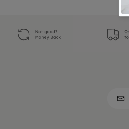
Not good?
Or
Money Back
t