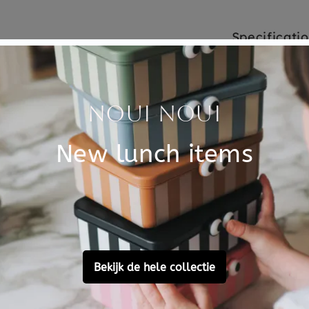
Specificati
voor ontbijt, lunch en diner.
SKU
kkelijk schoon te maken en
ond tijdens het eten. Een
Brand
 verven en knutselen
t adviseren wij de placemat
EAN
at mag niet in de
Material
Choose cons
Customer Reviews
Ask a question