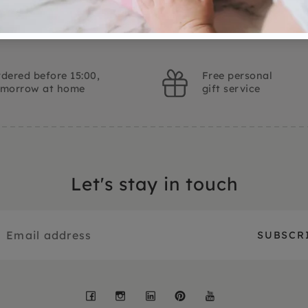
dered before 15:00,
Free personal
omorrow at home
gift service
Let's stay in touch
Facebook
Instagram
LinkedIn
Pinterest
YouTube