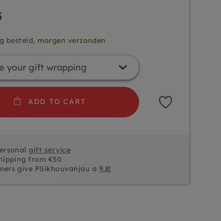
5
g besteld,
morgen verzonden
ADD TO CART
personal
gift service
hipping from €50
mers give PSikhouvanjou a
9.8!