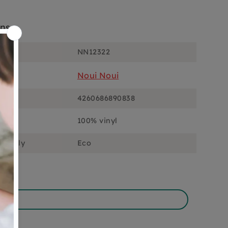
ons
NN12322
Noui Noui
4260686890838
100% vinyl
ciously
Eco