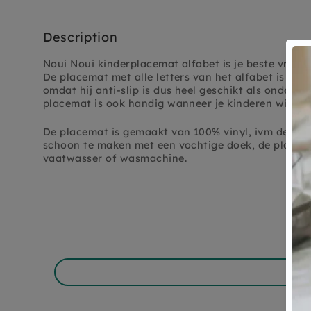
Description
Noui Noui kinderplacemat alfabet is je beste vriend 
De placemat met alle letters van het alfabet is ma
omdat hij anti-slip is dus heel geschikt als ondergr
placemat is ook handig wanneer je kinderen willen
De placemat is gemaakt van 100% vinyl, ivm de prin
schoon te maken met een vochtige doek, de placem
vaatwasser of wasmachine.