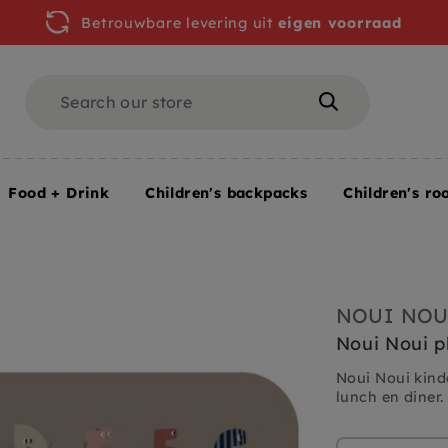
Betrouwbare levering uit
eigen voorraad
Search
Search
Food + Drink
Children's backpacks
Children's ro
NOUI NOU
Noui Noui 
Noui Noui kinde
lunch en diner.