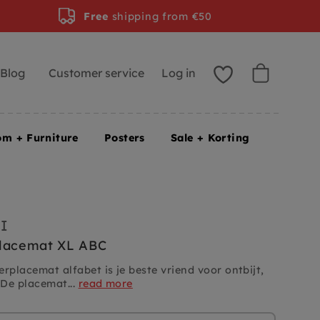
Free
shipping from €50
Blog
Customer service
Log in
om + Furniture
Posters
Sale + Korting
I
placemat XL ABC
rplacemat alfabet is je beste vriend voor ontbijt,
 De placemat...
read more