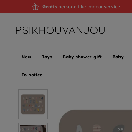
Skip
Gratis
persoonlijke cadeauservice
to
navigation
New
Toys
Baby shower gift
Baby
Home
Noui Noui placemat XL ABC
To notice