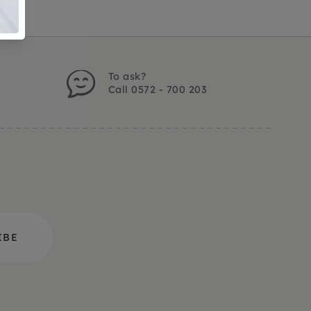
To ask?
Call 0572 - 700 203