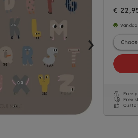
€ 22,9
Vandaa
Free 
Free s
Custo