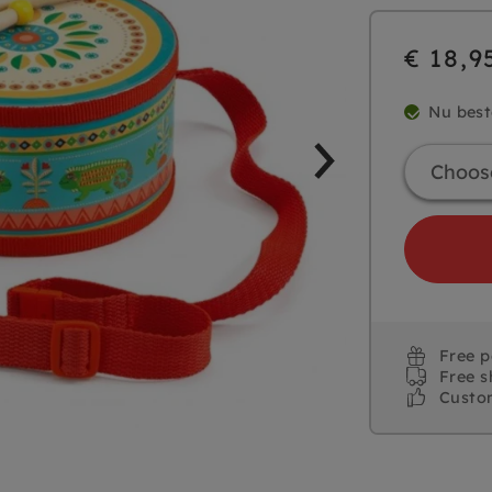
€ 18,9
Nu best
Free 
Free s
Custo