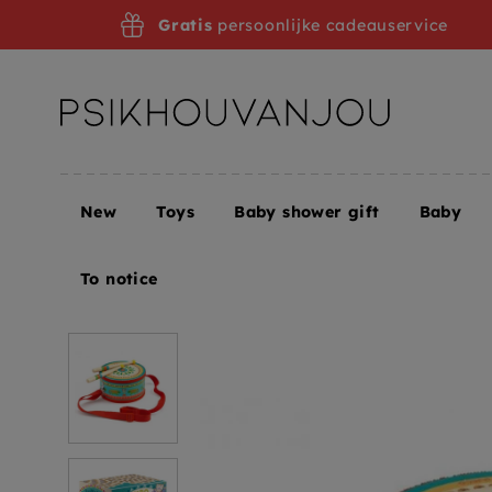
Skip
Gratis
persoonlijke cadeauservice
to
navigation
New
Toys
Baby shower gift
Baby
Home
DJECO drum animambo
To notice