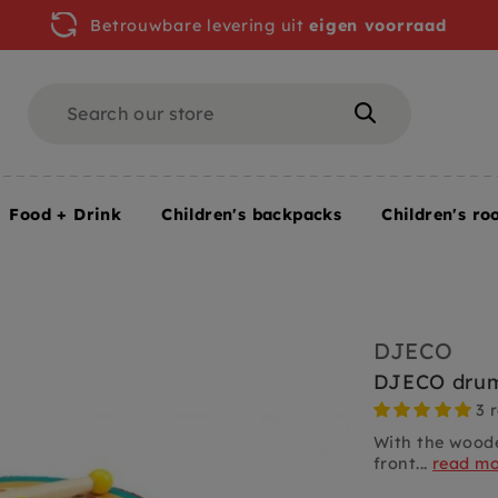
Betrouwbare levering uit
eigen voorraad
Search
Search
Food + Drink
Children's backpacks
Children's ro
DJECO
DJECO dru
3 
With the woode
front...
read m