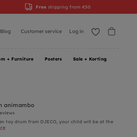
Free
shipping from €50
Blog
Customer service
Log in
om + Furniture
Posters
Sale + Korting
m animambo
reviews
n toy drum from DJECO, your child will be at the
ore