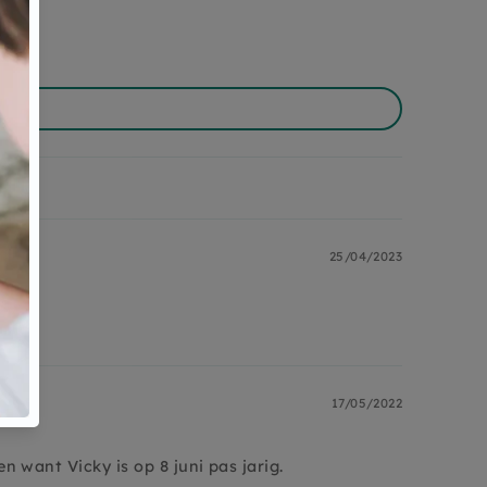
25/04/2023
17/05/2022
 want Vicky is op 8 juni pas jarig.