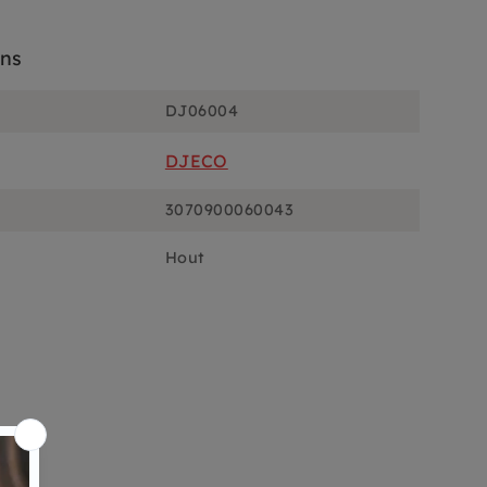
ons
DJ06004
DJECO
3070900060043
Hout