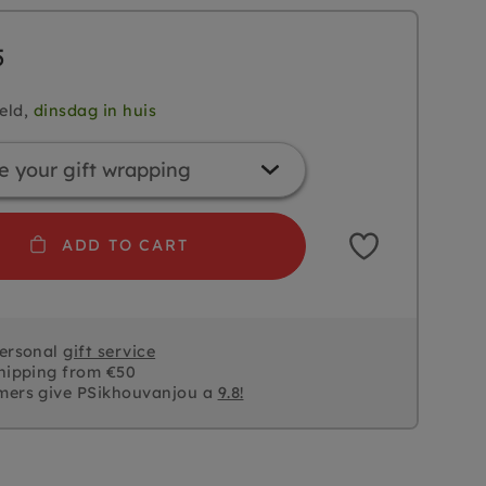
5
eld,
dinsdag in huis
ADD TO CART
personal
gift service
hipping from €50
mers give PSikhouvanjou a
9.8!