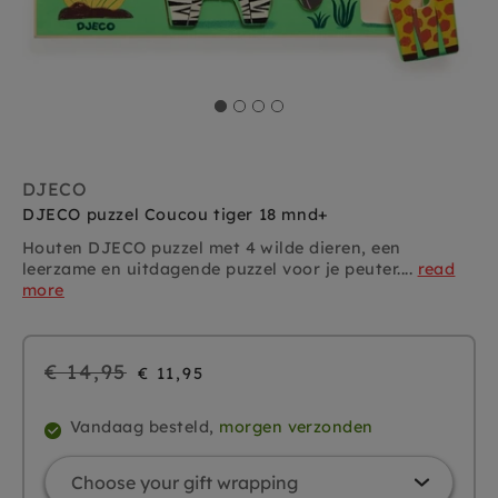
DJECO
DJECO puzzel Coucou tiger 18 mnd+
Houten DJECO puzzel met 4 wilde dieren, een
leerzame en uitdagende puzzel voor je peuter....
read
more
Regular
€ 14,95
€ 11,95
price
Vandaag besteld,
morgen verzonden