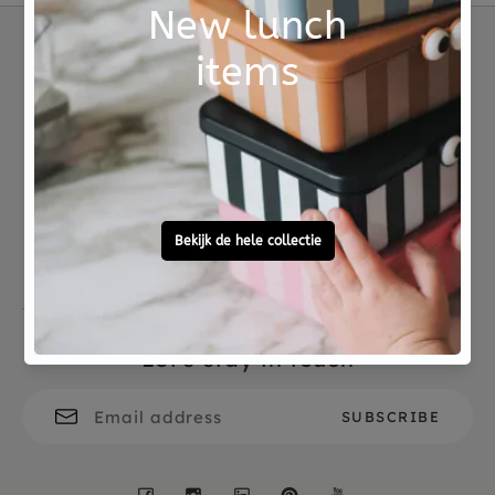
Material
FSC hout
Not good?
Ordered before 15:00,
Money Back
tomorrow at home
Free personal
To ask?
gift service
Call 0572 - 700 203
Let's stay in touch
Facebook
Instagram
LinkedIn
Pinterest
YouTube