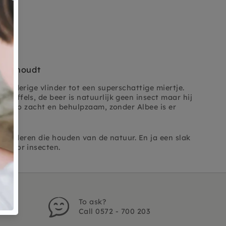
tuur houdt
fladderige vlinder tot een superschattige miertje.
nuffels, de beer is natuurlijk geen insect maar hij
e is zo zacht en behulpzaam, zonder Albee is er
le kinderen die houden van de natuur. En ja een slak
en door insecten.
To ask?
Call 0572 - 700 203