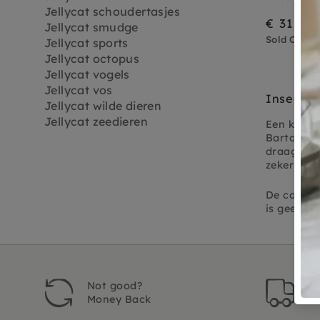
Jellycat schoudertasjes
€ 31,95
Jellycat smudge
Sold Out
Jellycat sports
Jellycat octopus
Jellycat vogels
Jellycat vos
Insecten
Jellycat wilde dieren
Jellycat zeedieren
Een knuffe
Bartolomew
draagt een
zeker min
De collect
is geen i
Not good?
Or
Money Back
t