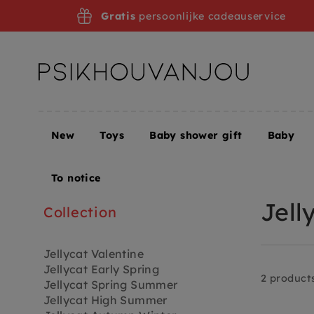
Skip
Gratis
persoonlijke cadeauservice
to
navigation
New
Toys
Baby shower gift
Baby
Home
To notice
Jell
Collection
Jellycat Valentine
Jellycat Early Spring
2 product
Jellycat Spring Summer
Jellycat High Summer