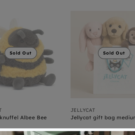
Sold Out
Sold Out
T
JELLYCAT
 knuffel Albee Bee
Jellycat gift bag medi
3 reviews