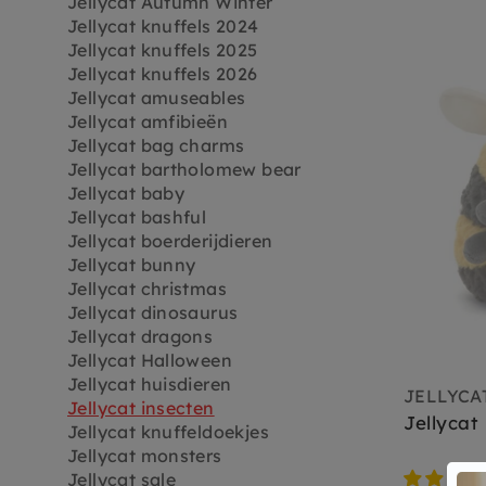
Jellycat Autumn Winter
Jellycat knuffels 2024
Jellycat knuffels 2025
Jellycat knuffels 2026
Jellycat amuseables
Jellycat amfibieën
Jellycat bag charms
Jellycat bartholomew bear
Jellycat baby
Jellycat bashful
Jellycat boerderijdieren
Jellycat bunny
Jellycat christmas
Jellycat dinosaurus
Jellycat dragons
Jellycat Halloween
Jellycat huisdieren
JELLYCA
Jellycat insecten
Jellycat
Jellycat knuffeldoekjes
Jellycat monsters
Jellycat sale