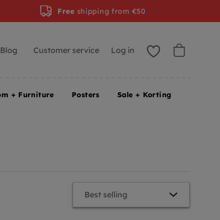
Free
shipping from €50
Blog
Customer service
Log in
om + Furniture
Posters
Sale + Korting