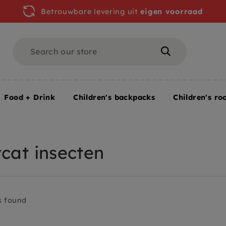
Betrouwbare levering uit
eigen voorraad
Search
Search
Food + Drink
Children's backpacks
Children's ro
ycat insecten
s found