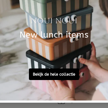
€ 1,95
Sold Out
 knuffels van Jellycat voor iedereen die van de na
l met 6 poten is een insect van spin tot bidsprinkhaan, van 
 Bear Bumblee en Jelltcat Albee Bee zijn de nieuwste bijen k
 prachtig bijenpakje die je ook uit kan trekken. En Albee Be
der honing.
ie insecten knuffels is niet zo groot maar zeer geliefd bij al
nsect maar een weekdier, lieve Sandy laat zich graag omring
dered before 15:00,
Free personal
omorrow at home
gift service