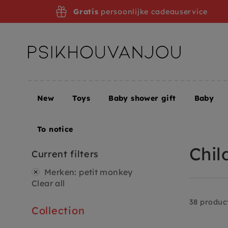
Skip
Gratis
persoonlijke cadeauservice
to
navigation
New
Toys
Baby shower gift
Baby
Home
Food + Drink
Service + Lunch
Lunch box
To notice
Chil
Current filters
Merken
:
petit monkey
Clear all
38 produc
Collection