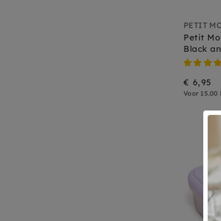
PETIT M
Petit Mo
Black an
€ 6,95
Voor 15.00 