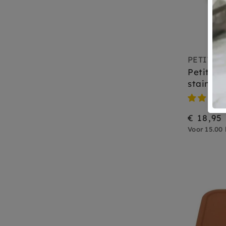
PETIT M
Petit Mo
stainles
€ 18,95
Voor 15.00 