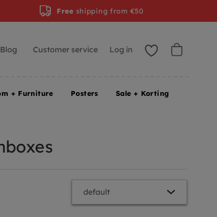
Free
shipping from €50
Blog
Customer service
Log in
om + Furniture
Posters
Sale + Korting
chboxes