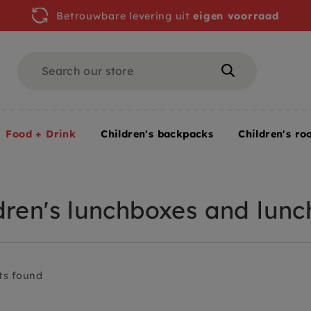
Betrouwbare levering uit
eigen voorraad
Search
Search
Food + Drink
Children's backpacks
Children's ro
 child
dren's lunchboxes and lun
ts found