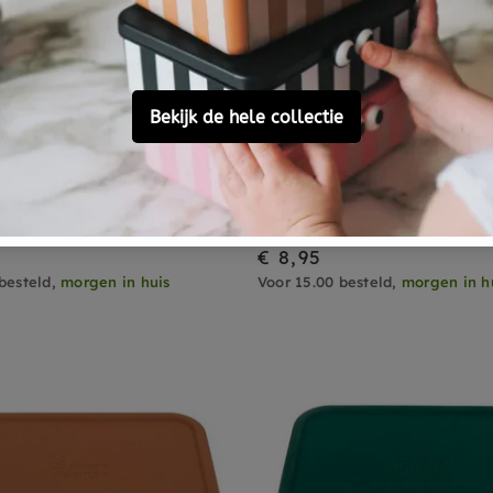
ONKEY
PETIT MONKEY
nkey bread bin
Petit Monkey snack box
s steel apple of my eye
woodland blue 12 x 12 
3 reviews
€ 8,95
besteld,
morgen in huis
Voor 15.00 besteld,
morgen in h