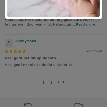
28/01/2022
Mooie bak. Het houdt de sluiting goed vast.
Makkelijk te hanteren door een kind.
Mooie bak. Het houdt de sluiting goed vast. Makkelijk
te hanteren door een kind. Helaas zijn...
Read more
Anonymous
30/04/2021
Heel gaaf net als op de foto.
Heel gaaf net als op de foto. Kadotip!
1
2