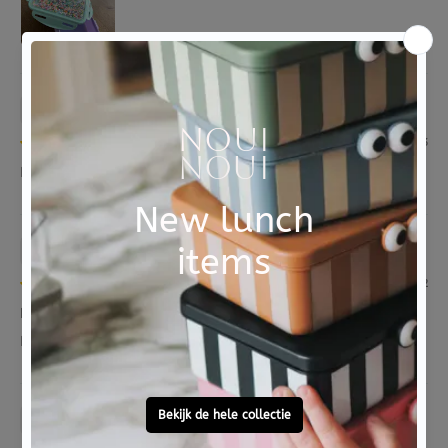
Anouk Donderwinkel
01/08/2023
Leuke en mooie broodtrommel
Anonymous
21/08/2022
Reeds beschreven
Reeds beschreven
Anonymous