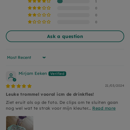
Material
PP + tritan
1
only be washed by hand, do not wash the
transparent part with the pops, you can simply
0
click it loose and fixed. A PP bread bin, food safe
0
BPA free.
0
Ask a question
Sort by
Mirjam Eeken
21/03/2024
Leuke trommel vooral icm de drinkfles!
Ziet eruit als op de foto. De clips om te sluiten gaan
nog wel wat te strak voor mijn kleuter...
Read more