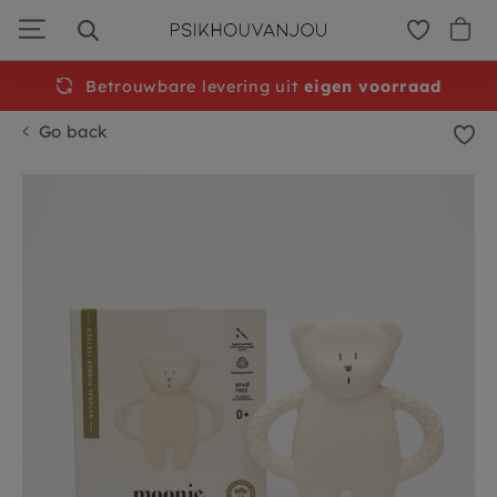
Skip
to
navigation
Betrouwbare levering uit
Free
shipping from €50
eigen voorraad
Go back