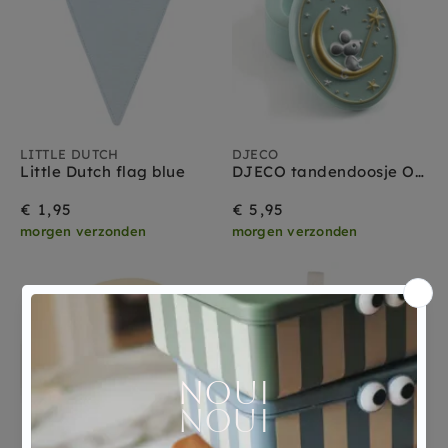
LITTLE DUTCH
DJECO
Little Dutch flag blue
DJECO tandendoosje Oh my teeth pastel ice
€ 1,95
€ 5,95
morgen verzonden
morgen verzonden