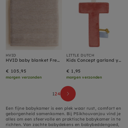
HVID
LITTLE DUTCH
HVID baby blanket Freddie sand
Kids Concept garland yellow pink 290 cm
€ 105,95
€ 1,95
morgen verzonden
morgen verzonden
1
2
4
Een fijne babykamer is een plek waar rust, comfort en
geborgenheid samenkomen. Bij PSikhouvanjou vind je
alles om een sfeervolle en praktische babykamer in te
richten. Van zachte babydekens en babybeddengoed,