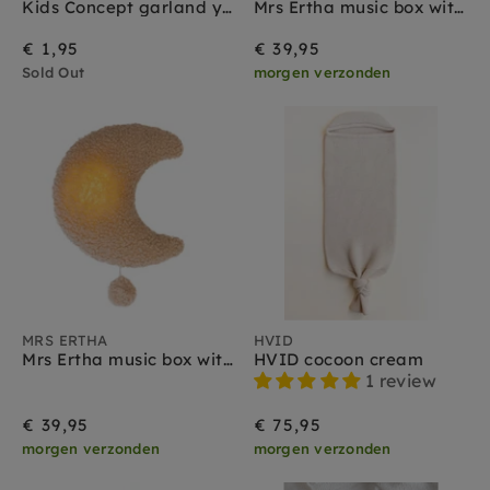
Kids Concept garland yellow pink 290 cm
Mrs Ertha music box with light Star
€ 1,95
€ 39,95
Sold Out
morgen verzonden
MRS ERTHA
HVID
Mrs Ertha music box with light Moon
HVID cocoon cream
1 review
€ 39,95
€ 75,95
morgen verzonden
morgen verzonden