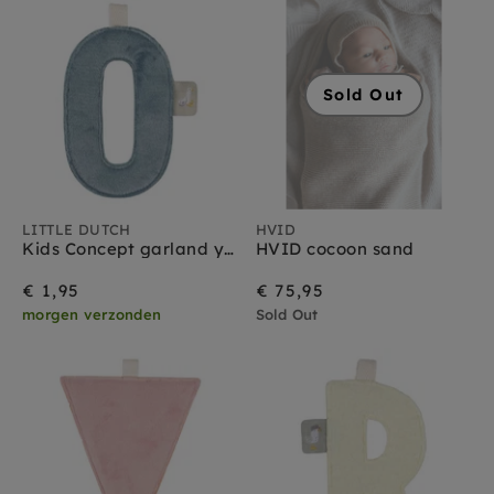
Sold Out
LITTLE DUTCH
HVID
Kids Concept garland yellow pink 290 cm
HVID cocoon sand
€ 1,95
€ 75,95
morgen verzonden
Sold Out