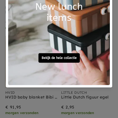
DJECO
LITTLE DUTCH
DJECO tandendoosje Oh my teeth pastel peach
Kids Concept garland yellow pink 290 cm
€ 5,95
€ 1,95
morgen verzonden
morgen verzonden
HVID
LITTLE DUTCH
HVID baby blanket Bibi oat
Little Dutch figuur egel
€ 91,95
€ 2,95
morgen verzonden
morgen verzonden