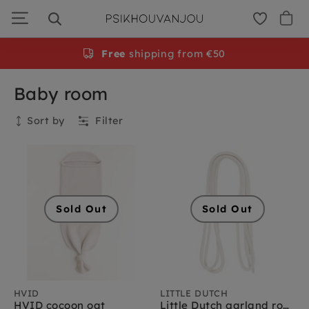
Skip
to
navigation
Free
shipping from €50
Baby room
Sort by
Filter
Collection
Sold Out
Sold Out
HVID
LITTLE DUTCH
HVID cocoon oat
Little Dutch garland rope 150 cm