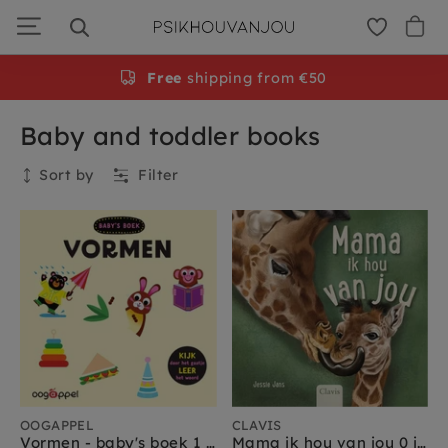
Skip
to
navigation
Free
shipping from €50
Baby and toddler books
Sort by
Filter
Current filters
Leeftijd
:
Peuter 1-2 jr
Clear all
Collection
OOGAPPEL
CLAVIS
Vormen - baby's boek 1 jr+
Mama ik hou van jou 0 jr+