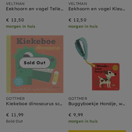
VELTMAN
VELTMAN
Eekhoorn en vogel Tellen 1 jr+
Eekhoorn en vogel Kleuren 1 jr+
€ 12,50
€ 12,50
morgen in huis
morgen in huis
Sold Out
GOTTMER
GOTTMER
Kiekeboe dinosaurus schuifboekje 18 mnd+
Buggyboekje Hondje, waar ben je? 1 jr +
€ 11,99
€ 9,99
Sold Out
morgen in huis