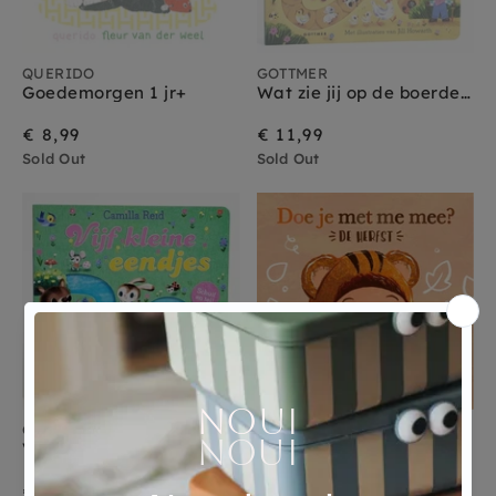
QUERIDO
GOTTMER
Goedemorgen 1 jr+
Wat zie jij op de boerderij 1 jr+
€ 8,99
€ 11,99
Sold Out
Sold Out
GOTTMER
CLAVIS
Vijf kleine eendjes 1 jr+
Doe je met me mee? De herfst 1 jr+
€ 11,99
€ 11,95