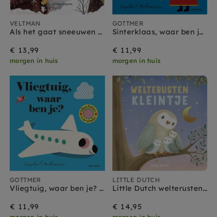
VELTMAN
GOTTMER
Als het gaat sneeuwen 1 jr+
Sinterklaas, waar ben je? 18 mnd +
€ 13,99
€ 11,99
morgen in huis
morgen in huis
GOTTMER
LITTLE DUTCH
Vliegtuig, waar ben je? 18 mnd +
Little Dutch welterusten kleintje voorleesboekje 1 jr+
€ 11,99
€ 14,95
morgen in huis
morgen in huis