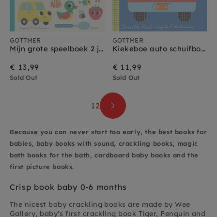
GOTTMER
GOTTMER
Mijn grote speelboek 2 jr+
Kiekeboe auto schuifboekje 18 mnd+
€ 13,99
€ 11,99
Sold Out
Sold Out
1
2
Because you can never start too early, the best books for
babies, baby books with sound, crackling books, magic
bath books for the bath, cardboard baby books and the
first picture books.
Crisp book baby 0-6 months
The nicest baby crackling books are made by Wee
Gallery, baby's first crackling book Tiger, Penguin and