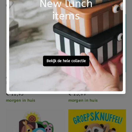
morgen in huis
morgen in huis
CLAVIS
GOTTMER
Doe je met me mee? Mijn auto's 1 jr+
Mijn grote speelboek Boerderij 2 jr+
€ 11,95
€ 13,99
morgen in huis
morgen in huis