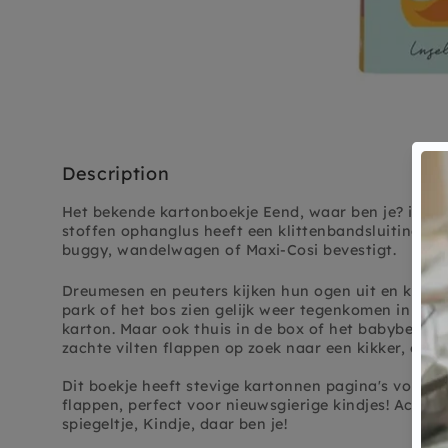
Description
Het bekende kartonboekje Eend, waar ben je? is er 
stoffen ophanglus heeft een klittenbandsluiting wa
buggy, wandelwagen of Maxi-Cosi bevestigt.
Dreumesen en peuters kijken hun ogen uit en kunnen
park of het bos zien gelijk weer tegenkomen in het 
karton. Maar ook thuis in de box of het babybedje 
zachte vilten flappen op zoek naar een kikker, eend 
Dit boekje heeft stevige kartonnen pagina's vol die
flappen, perfect voor nieuwsgierige kindjes! Achter 
spiegeltje, Kindje, daar ben je!