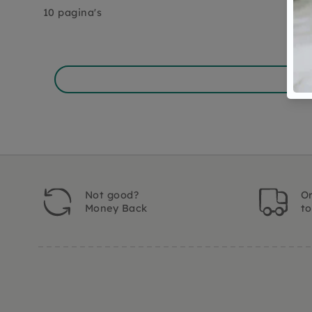
10 pagina's
Not good?
Or
Money Back
t