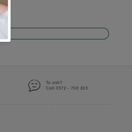
To ask?
Call 0572 - 700 203