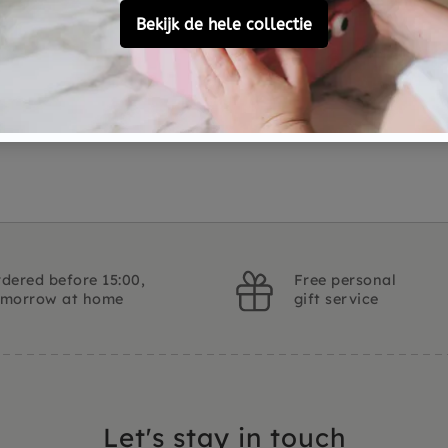
Customer Reviews
Ask a question
dered before 15:00,
Free personal
omorrow at home
gift service
Let's stay in touch