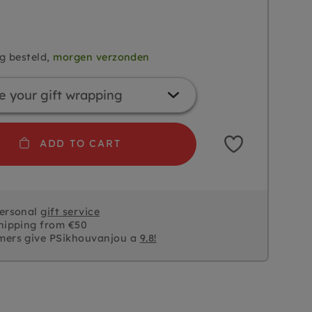
g besteld,
morgen verzonden
ADD TO CART
personal
gift service
hipping from €50
mers give PSikhouvanjou a
9.8!