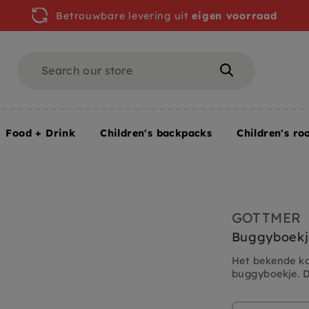
Betrouwbare levering uit
eigen voorraad
Search
Search
Food + Drink
Children's backpacks
Children's ro
 Books
Buggyboekje Eend, waar ben je? 1 jr +
GOTTMER
Buggyboekje
Het bekende ka
buggyboekje. D