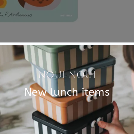
Specificati
nu ook als buggyboekje. De
SKU
armee je het boekje aan de
Brand
 de dieren die ze in het
kleine boekje van stevig
EAN
kunnen kleintjes achter de
en een vlinder.
Material
ren verstopt achter vilten
het laatste flapje zit een