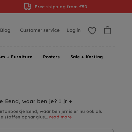
Free
shipping from €50
Blog
Customer service
Log in
om + Furniture
Posters
Sale + Korting
 Eend, waar ben je? 1 jr +
rtonboekje Eend, waar ben je? is er nu ook als
e stoffen ophanglus...
read more