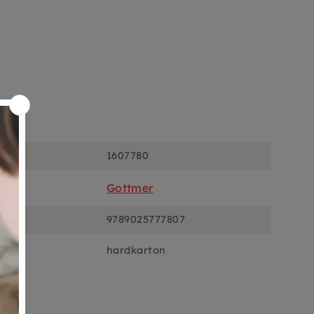
ons
1607780
Gottmer
9789025777807
hardkarton