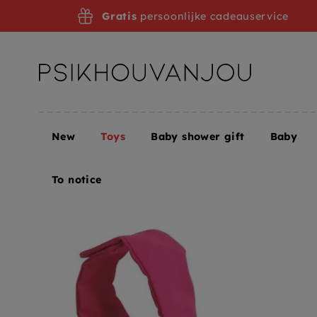
Skip
Gratis
persoonlijke cadeauservice
to
navigation
New
Toys
Baby shower gift
Baby
Home
Toys
Children's books
Baby and Toddler
To notice