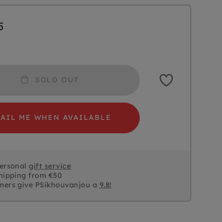
5
SOLD OUT
AIL ME WHEN AVAILABLE
personal
gift service
hipping from €50
mers give PSikhouvanjou a
9.8!