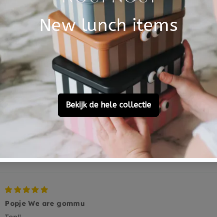
Customer Reviews
5.00 out of 5
Based on 1 review
1
0
0
0
0
Ask a question
Popje We are gommu
Top!!