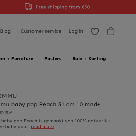
Free
shipping from €50
Blog
Customer service
Log in
om + Furniture
Posters
Sale + Korting
GOMMU
mu baby pop Peach 31 cm 10 mnd+
review
baby pop Peach is gemaakt van 100% natuurlijk
De baby pop...
read more