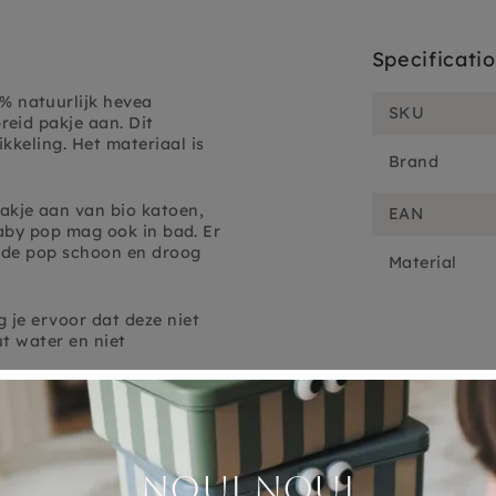
Specificati
 natuurlijk hevea
SKU
eid pakje aan. Dit
kkeling. Het materiaal is
Brand
kje aan van bio katoen,
EAN
 baby pop mag ook in bad. Er
n de pop schoon en droog
Material
 je ervoor dat deze niet
ut water en niet
rij van PVC en BPA. Het
: I'm-perfectly
rfecties hebben.