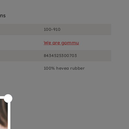
ons
100-910
We are gommu
8434525300703
100% hevea rubber