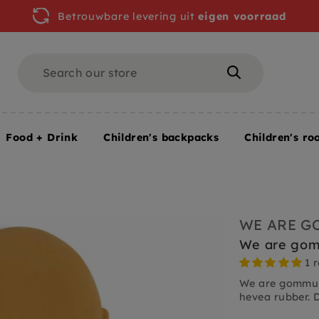
Betrouwbare levering uit
eigen voorraad
Search
Search
Food + Drink
Children's backpacks
Children's ro
nd+
WE ARE 
We are gom
1 
We are gommu 
hevea rubber.