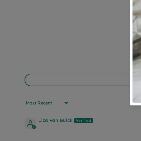
Sort by
Liza Van Bulck