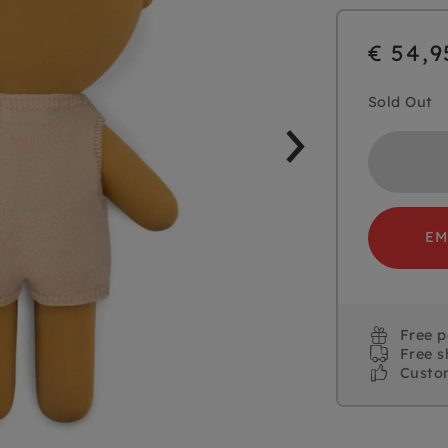
€ 54,9
Sold Out
EM
Free 
Free s
Custo