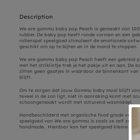
Description
We are gommu baby pop Peach is gemaakt van 100%
rubber.
De baby pop heeft ronde vormen en een gebr
rollenspel speelgoed stimuleert de emotionele ontwi
geschikt om op te bijten en in de mond te stoppen.
We are gommu baby pop Peach heeft een gebreid pa
met het striklintje trek je het pakje uit en aan. De
zitten geen gaatjes in waardoor de binnenkant va
blijft.
Om te zorgen dat jouw Gommu baby mooi blijft zorg
teveel in de zon ligt, niet in aanraking komt met zo
schoongemaakt wordt met schurend wasmiddel.
Handbeschilderd met organische food grade verf, v
speelgoed van We are gommu is zoals ze zelf zeggen
handmade. Hierdoor kan het speelgoed kleine impe