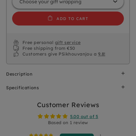
ADD TO CART
Free personal
gift service
Free shipping from €50
Customers give PSikhouvanjou a
9.8!
Description
Little Dutch activiteiten wagenspanner Fairy
Specifications
Garden is activiteitenspeelgoed in
sprookjesachtig thema. De zachte hanger
SKU
LD9011
knispert, rammelt en piept, een kraamcadeau
Customer Reviews
waar veel mee gespeeld gaat worden.
Brand
Little Dutch
5.00 out of 5
Hang de wagenspanner met het hertje, de
Based on 1 review
aardbei, de bloem en paddenstoel in de
EAN
8713291890114
wandelwagen en laat je kindje ontdekken tijdens
1