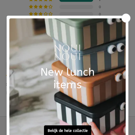
het wandelen.
Material
100% polyester
0
De wagenspanner is 35 cm breed. Met de 2 ringen
0
bevestig je hem aan de wandelwagen.
0
0
Sort by
Patricia Nederhoed
22/05/2025
Super mooie wagenspanner!
Snelle levering en prachtige wagenspanner!