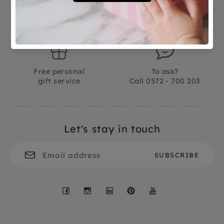
Not good?
Ordered before 15:00,
Money Back
tomorrow at home
Free personal
To ask?
gift service
Call 0572 - 700 203
Let's stay in touch
Facebook
Instagram
LinkedIn
Pinterest
YouTube