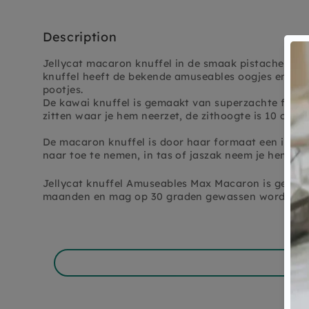
Description
Jellycat macaron knuffel in de smaak pistache.
De 
knuffel heeft de bekende amuseables oogjes en een
pootjes.
De kawai knuffel is gemaakt van superzachte fleece
zitten waar je hem neerzet, de zithoogte is 10 cm.
De macaron knuffel is door haar formaat een ideaa
naar toe te nemen, in tas of jaszak neem je hem ov
Jellycat knuffel Amuseables Max Macaron is geschi
maanden en mag op 30 graden gewassen worden,