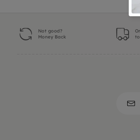
Not good?
Or
Money Back
t