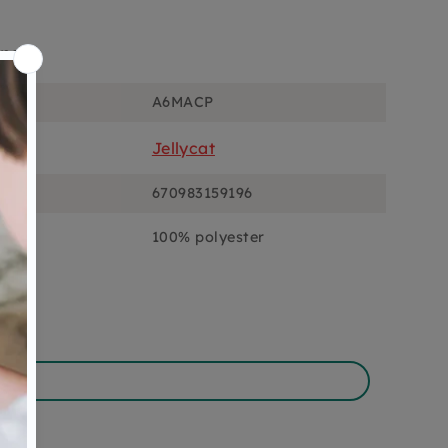
ons
A6MACP
Jellycat
670983159196
100% polyester