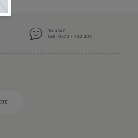
To ask?
Call 0572 - 700 203