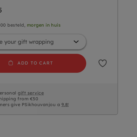
5
.00 besteld,
morgen in huis
ADD TO CART
personal
gift service
hipping from €50
mers give PSikhouvanjou a
9.8!