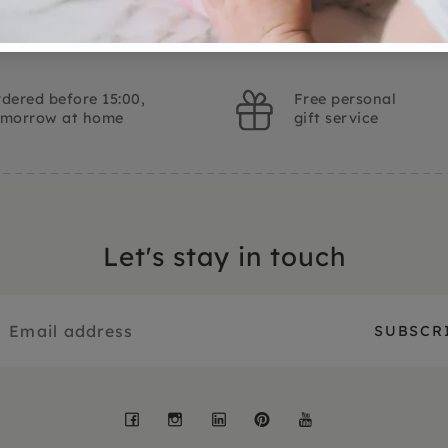
dered before 15:00,
Free personal
omorrow at home
gift service
Let's stay in touch
Facebook
Instagram
LinkedIn
Pinterest
YouTube