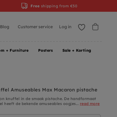
Free
shipping from €50
Blog
Customer service
Log in
om + Furniture
Posters
Sale + Korting
uffel Amuseables Max Macaron pistache
on knuffel in de smaak pistache.
De handformaat
l heeft de bekende amuseables oogjes...
read more