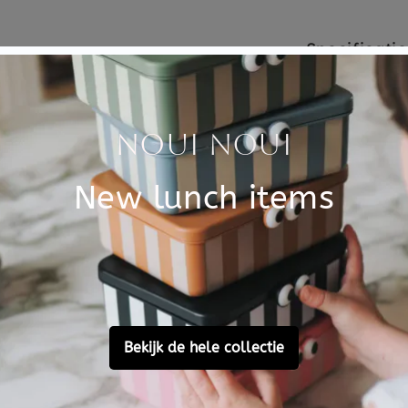
Specificati
handformaat macaron
SKU
 glimlach en korte corduory
Brand
, Max is verzwaard en blijft
EAN
l vriendje om overal mee
eral mee naar toe.
Material
kt voor kinderen vanaf 0
Customer Reviews
Ask a question