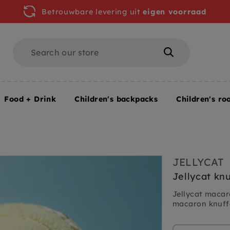
Betrouwbare levering uit
eigen voorraad
Search
Search
Food + Drink
Children's backpacks
Children's ro
istache
JELLYCAT
Jellycat kn
Jellycat macar
macaron knuffe