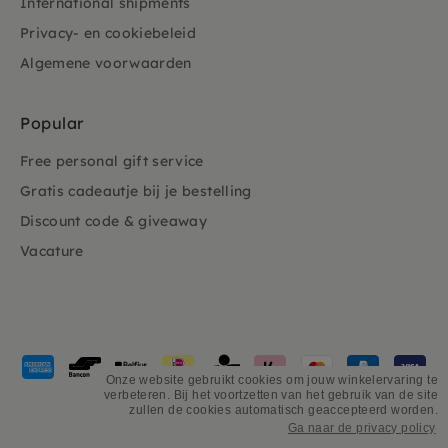
International shipments
Privacy- en cookiebeleid
Algemene voorwaarden
Popular
Free personal gift service
Gratis cadeautje bij je bestelling
Discount code & giveaway
Vacature
Payment
methods
Onze website gebruikt cookies om jouw winkelervaring te
verbeteren. Bij het voortzetten van het gebruik van de site
accepted
zullen de cookies automatisch geaccepteerd worden.
Ga naar de privacy policy
©
PSiloveyou