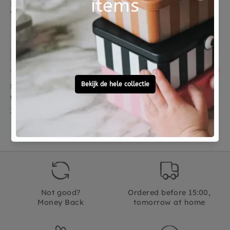
Super leuke knuffel, perfecte maat en ook echt een
‘knuffel’ Jellycat! hij staat mooi op een...
Read more
Lieve Camps
15/04/2025
Super zacht, kwaliteit is onovertrefbaar. En
geweldig mooi
Zeker een aanrader
Not good?
Ordered before 15:00,
Money Back
tomorrow at home