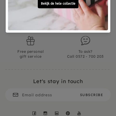
bestaat uit 4 delen met elk 3 gaten. Gebruik voor
de veiligheid de kaarsenhouders voor de kleine
kaarsjes.
Not good?
Ordered before 15:00,
WAARSCHUWING: let op deze celebration ring
Money Back
tomorrow at home
is niet geschikt als speelgoed.
Free personal
To ask?
gift service
Call 0572 - 700 203
Let's stay in touch
Facebook
Instagram
LinkedIn
Pinterest
YouTube