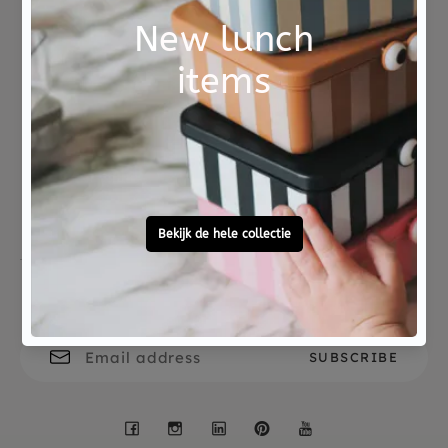
esdoorn hout
worden is hij ook geschikt om mee te nemen
onderweg.
Glo Pals sensory play jar roze werkt op 3 x AAA
Not good?
Ordered before 15:00,
batterijen, deze zijn niet meegeleverd. Gebruik een
Money Back
tomorrow at home
kruiskopschroevendraaier om de batterijen te
verwisselen.
Na gebruik van de sensory play jar laat je alle
vloeistof eruit en laat je hem op de kop drogen.
De sensor gaat na het drogen uit.
Free personal
To ask?
gift service
Call 0572 - 700 203
Let's stay in touch
Facebook
Instagram
LinkedIn
Pinterest
YouTube