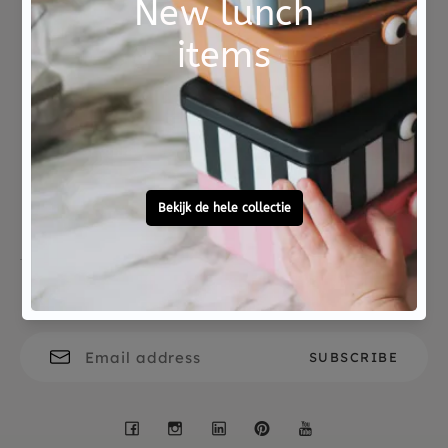
De rietjes zijn vaatwasser bestendig tot 60
graden.
Not good?
Ordered before 15:00,
Money Back
tomorrow at home
Free personal
To ask?
gift service
Call 0572 - 700 203
Let's stay in touch
Facebook
Instagram
LinkedIn
Pinterest
YouTube