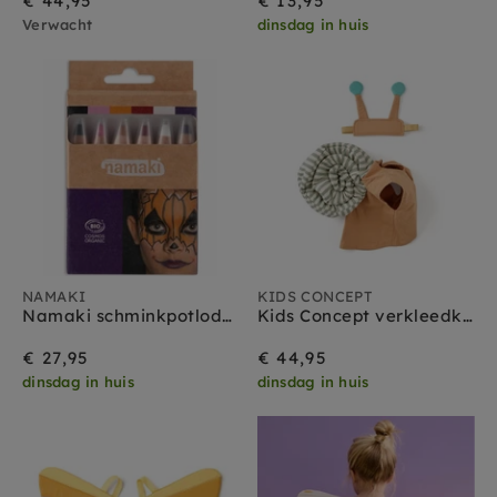
€ 44,95
€ 13,95
Verwacht
dinsdag in huis
NAMAKI
KIDS CONCEPT
Namaki schminkpotloden horror 6 kleuren 3 jr+
Kids Concept verkleedkleding set Slak
€ 27,95
€ 44,95
dinsdag in huis
dinsdag in huis