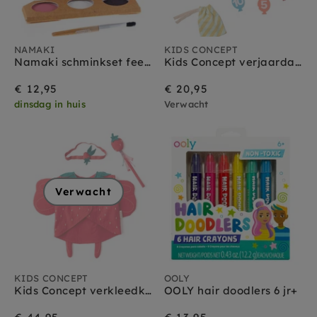
NAMAKI
KIDS CONCEPT
Namaki schminkset fee en vlinder 3 kleuren 3 jr+
Kids Concept verjaardags kroon 1-10 jr
€ 12,95
€ 20,95
dinsdag in huis
Verwacht
Verwacht
KIDS CONCEPT
OOLY
Kids Concept verkleedkleding set Aardbeien Fee
OOLY hair doodlers 6 jr+