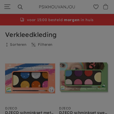
Ga
door
naar
navigatie
voor 15:00 besteld
morgen
in huis
Verkleedkleding
Sorteren
Filteren
Filteren
DJECO
DJECO
DJECO schminkset metallic 6 kleuren
DJECO schminkset sweet 6 kleuren