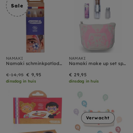
Sale
NAMAKI
NAMAKI
Namaki schminkpotloden rood wit blauw 3 jr+
Namaki make up set sparking vos pink
Sale
Prijs
€ 9,95
€ 29,95
€ 14,95
dinsdag in huis
dinsdag in huis
Verwacht