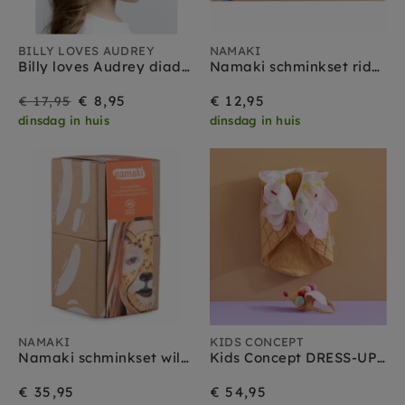
BILLY LOVES AUDREY
NAMAKI
Billy loves Audrey diadeem Penelope macaron 3 jr+
Namaki schminkset ridder en superheld 3 kleuren 3 jr+
Sale
Prijs
€ 8,95
€ 12,95
€ 17,95
dinsdag in huis
dinsdag in huis
NAMAKI
KIDS CONCEPT
Namaki schminkset wildlife 3 jr+
Kids Concept DRESS-UP ijsje + diadeem
€ 35,95
€ 54,95