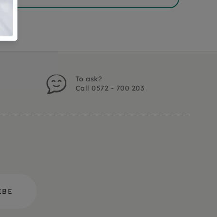
To ask?
Call 0572 - 700 203