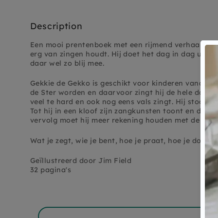
Description
Een mooi prentenboek met een rijmend verhaal over
erg van zingen houdt. Hij doet het dag in dag uit, 
daar wel zo blij mee.
Gekkie de Gekko is geschikt voor kinderen vanaf 3 j
de Ster worden en daarvoor zingt hij de hele dag doo
veel te hard en ook nog eens vals zingt. Hij stoort a
Tot hij in een kloof zijn zangkunsten toont en deze 
vervolg moet hij meer rekening houden met de rest.
Wat je zegt, wie je bent, hoe je praat, hoe je doet,
Geïllustreerd door
Jim Field
32 pagina's