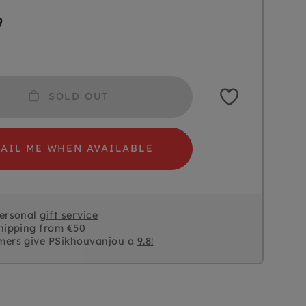
9
SOLD OUT
AIL ME WHEN AVAILABLE
personal
gift service
hipping from €50
mers give PSikhouvanjou a
9.8!