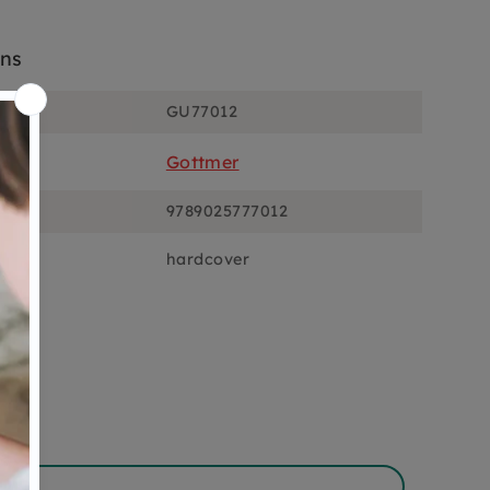
ons
GU77012
Gottmer
9789025777012
hardcover