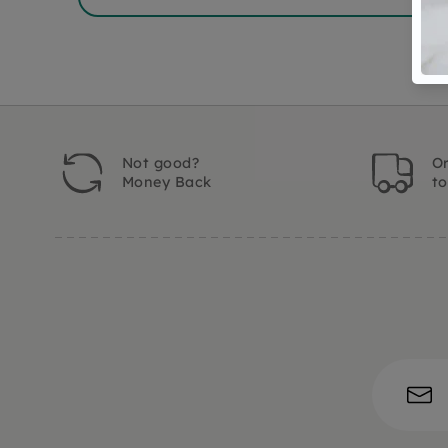
Not good?
Or
Money Back
t