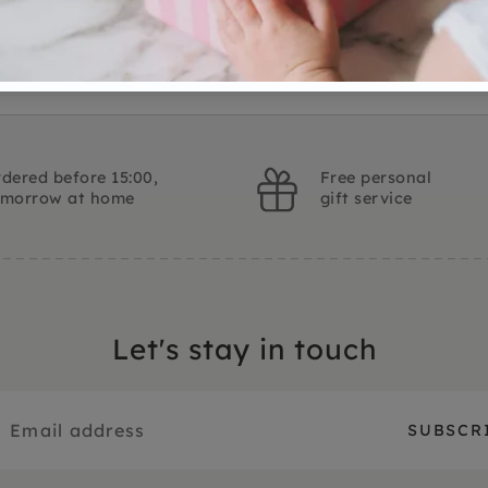
dered before 15:00,
Free personal
omorrow at home
gift service
Let's stay in touch