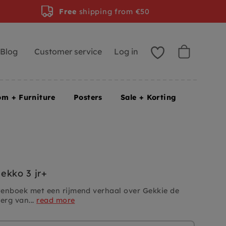
Free
shipping from €50
Blog
Customer service
Log in
om + Furniture
Posters
Sale + Korting
ekko 3 jr+
enboek met een rijmend verhaal over Gekkie de
erg van...
read more