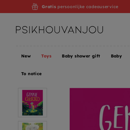
Skip
Gratis
persoonlijke cadeauservice
to
navigation
New
Toys
Baby shower gift
Baby
Home
Toys
Children's books
Gekkie de Gekko 3
To notice