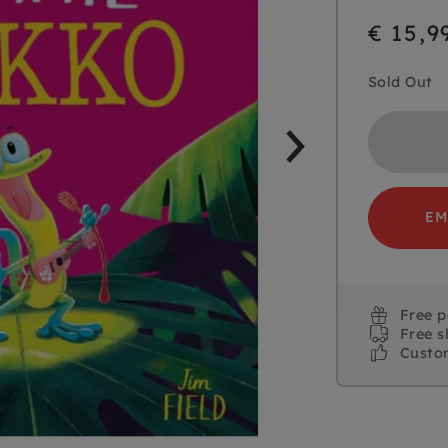
€ 15,9
Sold Out
EM
Free 
Free s
Custo