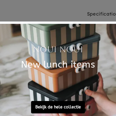
Specificati
 Gekkie de Gekko die heel
SKU
maar zijn de andere Gekko's
Brand
aar. Gekkie wil graag Gekkie
r. Hij heeft niet door dat hij
EAN
l zijn andere Gekko vriendjes.
terug echoën. Oeps, in het
Material
 komt terug as een echo!
Customer Reviews
Ask a question