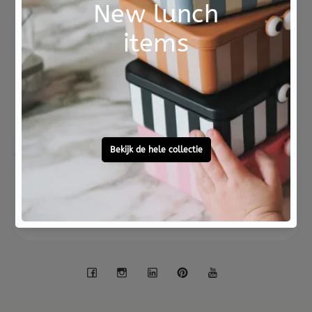
Not good?
Ordered before 15:00,
Money Back
tomorrow at home
Free personal
To ask?
gift service
Call 0572 - 700 203
Let's stay in touch
Facebook
Instagram
LinkedIn
Pinterest
YouTube