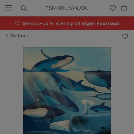
Skip
to
navigation
Betrouwbare levering uit
eigen voorraad
Go back