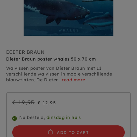
DIETER BRAUN
Dieter Braun poster whales 50 x 70 cm
Walvissen poster van Dieter Braun met 11
verschillende walvissen in mooie verschillende
blauwtinten. De Dieter...
read more
Regular
€ 19,95
€ 12,95
price
Nu besteld,
dinsdag in huis
ADD TO CART