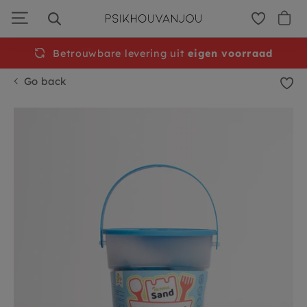
Skip
to
navigation
Betrouwbare levering uit
Free
shipping from €50
eigen voorraad
Go back