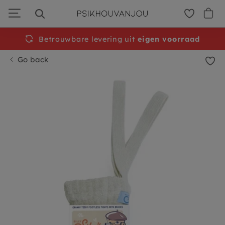
Skip
to
navigation
Betrouwbare levering uit
Free
shipping from €50
eigen voorraad
Go back