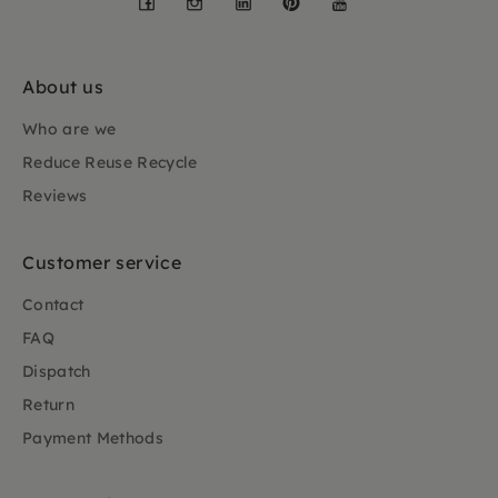
Waarschuwing: Een Silly Silas maillot is NIET
geschikt om in te slapen.
About us
Who are we
Reduce Reuse Recycle
Reviews
Customer service
Contact
FAQ
Dispatch
Return
Payment Methods