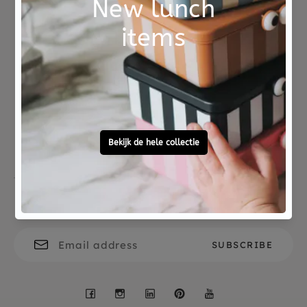
Choose consciously
Eco
Not good?
Ordered before 15:00,
Money Back
tomorrow at home
Free personal
To ask?
gift service
Call 0572 - 700 203
Let's stay in touch
Facebook
Instagram
LinkedIn
Pinterest
YouTube