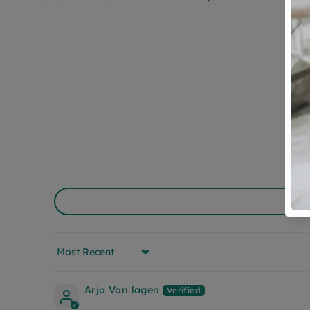
Sort by
Arja Van lagen