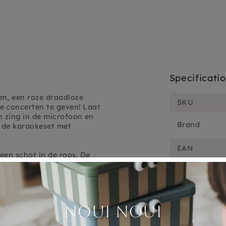
Specificati
en, een roze draadloze
SKU
e concerten te geven! Laat
en zing in de microfoon en
Brand
d de karaokeset met
EAN
een schot in de roos. De
r en verschillende
n in- en uitgeschakeld. De
ogelijkheden: Aux, SD-kaart