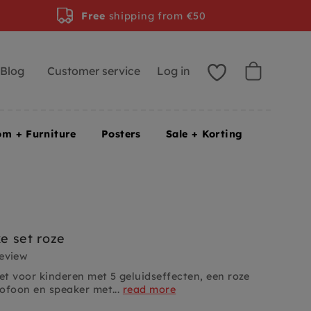
Free
shipping from €50
Blog
Customer service
Log in
om + Furniture
Posters
Sale + Korting
e set roze
review
t voor kinderen met 5 geluidseffecten, een roze
ofoon en speaker met...
read more