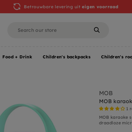
Betrouwbare levering uit
eigen voorraad
Search
Search
Food + Drink
Children's backpacks
Children's ro
 set roze
MOB
MOB karaok
1 
MOB karaoke se
draadloze micr