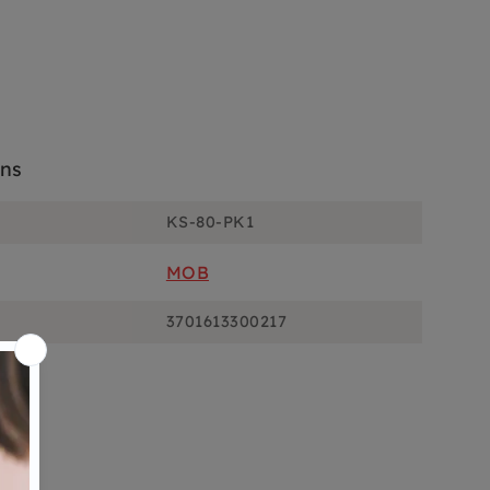
ons
KS-80-PK1
MOB
3701613300217