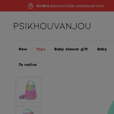
Skip
Gratis
persoonlijke cadeauservice
to
navigation
New
Toys
Baby shower gift
Baby
Home
Toys
Interactief speelgoed
MOB karaoke
To notice