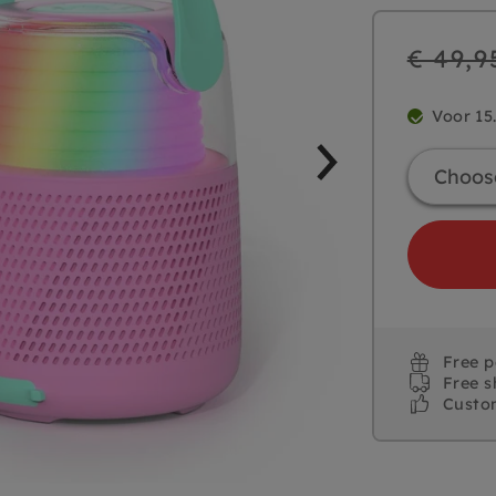
Regular
€ 49,9
price
Voor 15
Free 
Free s
Custo