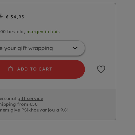
5
€ 34,95
.00 besteld,
morgen in huis
ADD TO CART
personal
gift service
hipping from €50
mers give PSikhouvanjou a
9.8!