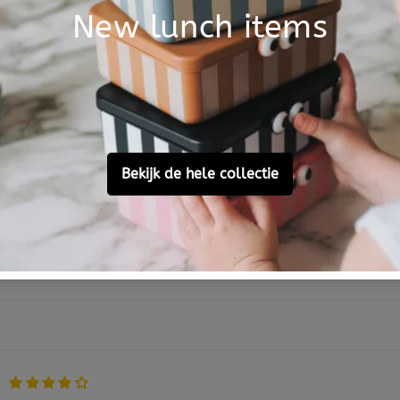
Customer Reviews
4.00 out of 5
Based on 1 review
0
1
0
0
0
Ask a question