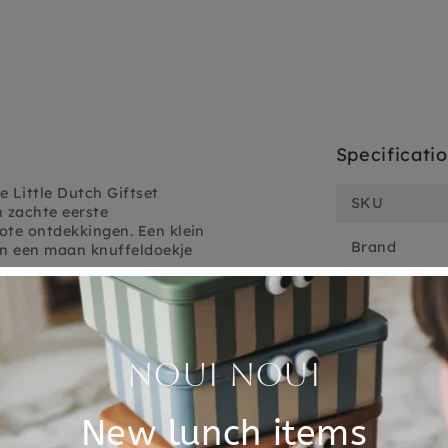
Specificati
 Little Dutch Giftset
SKU
n zachte eerste
ote ontdekkingen. Een klein
Brand
 en een maan knuffeldoekje
EAN
t van de fijnste materialen,
d. Een prachtig geschenk om
Material
 wereld.
Customer Reviews
5.00 out of 5