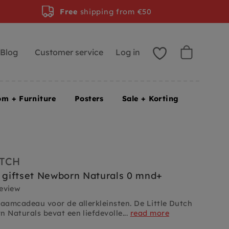
Free
shipping from €50
Blog
Customer service
Log in
om + Furniture
Posters
Sale + Korting
UTCH
h giftset Newborn Naturals 0 mnd+
review
raamcadeau voor de allerkleinsten. De Little Dutch
n Naturals bevat een liefdevolle...
read more