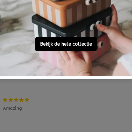
Based on 1 review
1
0
0
0
0
Ask a question
Amazing