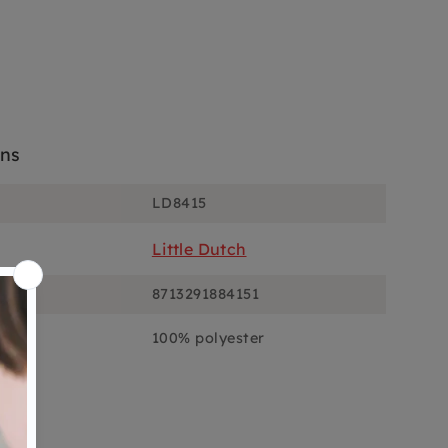
ons
LD8415
Little Dutch
8713291884151
100% polyester