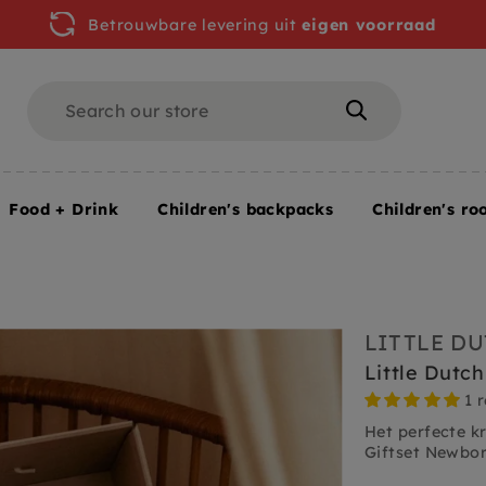
Betrouwbare levering uit
eigen voorraad
Search
Search
Food + Drink
Children's backpacks
Children's ro
nd+
LITTLE D
Little Dutc
1 
Het perfecte k
Giftset Newbor