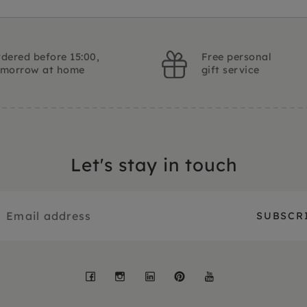
dered before 15:00,
Free personal
omorrow at home
gift service
Let's stay in touch
Facebook
Instagram
LinkedIn
Pinterest
YouTube