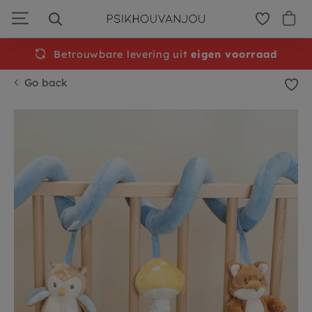
Skip
to
navigation
Betrouwbare levering uit
Free
shipping from €50
eigen voorraad
Go back