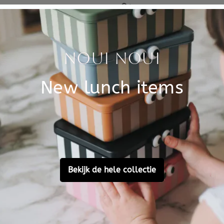
dered before 15:00,
Free personal
omorrow at home
gift service
Let's stay in touch
Facebook
Instagram
LinkedIn
Pinterest
YouTube