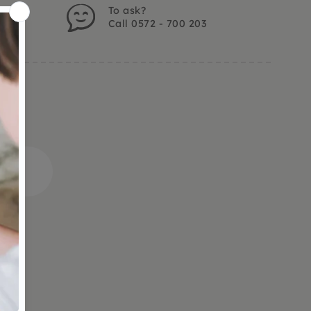
To ask?
Call 0572 - 700 203