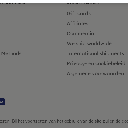
r service
Information
Gift cards
Affiliates
Commercial
We ship worldwide
 Methods
International shipments
Privacy- en cookiebeleid
Algemene voorwaarden
Klanten beoordelen ons 4.9/5 gebaseerd op 2931 - recensies.
ren. Bij het voortzetten van het gebruik van de site zullen de co