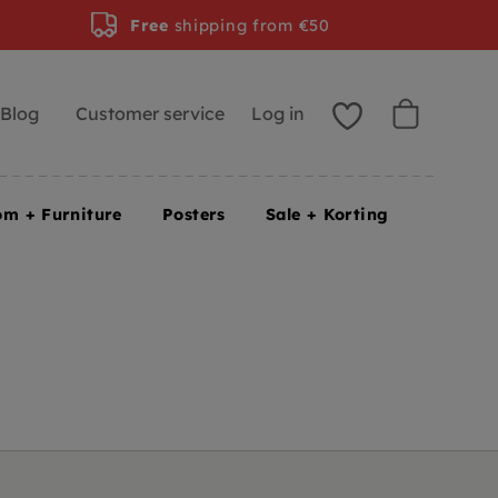
Free
shipping from €50
Blog
Customer service
Log in
om + Furniture
Posters
Sale + Korting