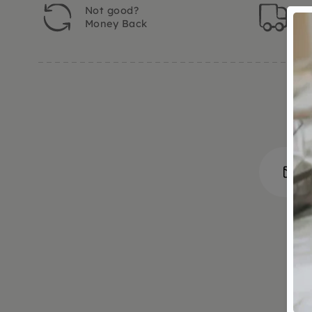
Not good?
Or
Money Back
t