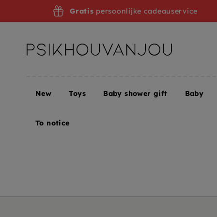
Skip
Gratis
persoonlijke cadeauservice
to
navigation
New
Toys
Baby shower gift
Baby
Home
Wishlist
To notice