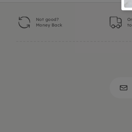
Not good?
Or
Money Back
t