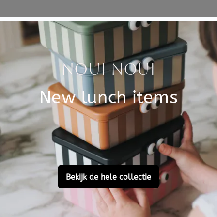
Specificati
 shortje en bijpassend
SKU
oor de We are gommu baby
Brand
ippe uitbreiding voor de
ewassen worden op een
EAN
Material
Customer Reviews
Ask a question