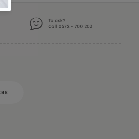
To ask?
Call 0572 - 700 203