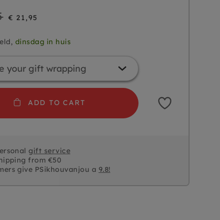
5
€ 21,95
eld,
dinsdag in huis
ADD TO CART
personal
gift service
hipping from €50
mers give PSikhouvanjou a
9.8!