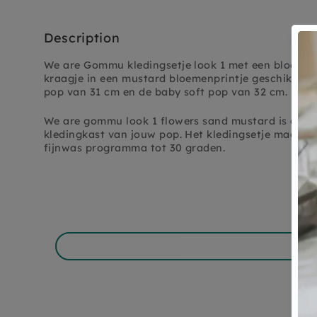
Description
We are Gommu kledingsetje look 1 met een bloomers
kraagje in een mustard bloemenprintje geschikt v
pop van 31 cm en de baby soft pop van 32 cm.
We are gommu look 1 flowers sand mustard is een h
kledingkast van jouw pop. Het kledingsetje mag g
fijnwas programma tot 30 graden.