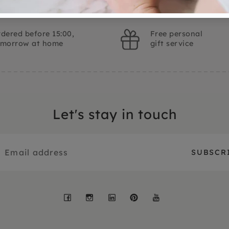
dered before 15:00,
Free personal
omorrow at home
gift service
Let's stay in touch
Facebook
Instagram
LinkedIn
Pinterest
YouTube