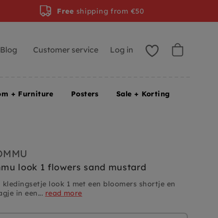
Free
shipping from €50
Blog
Customer service
Log in
om + Furniture
Posters
Sale + Korting
GOMMU
mu look 1 flowers sand mustard
ledingsetje look 1 met een bloomers shortje en
gje in een...
read more