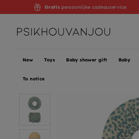
Skip
Gratis
persoonlijke cadeauservice
to
navigation
New
Toys
Baby shower gift
Baby
Home
We are gommu look 1 flowers sand mustard
To notice