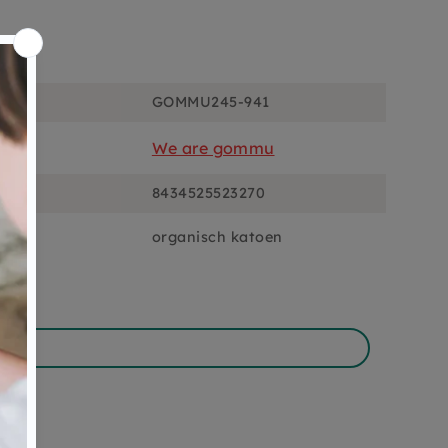
ons
GOMMU245-941
We are gommu
8434525523270
organisch katoen