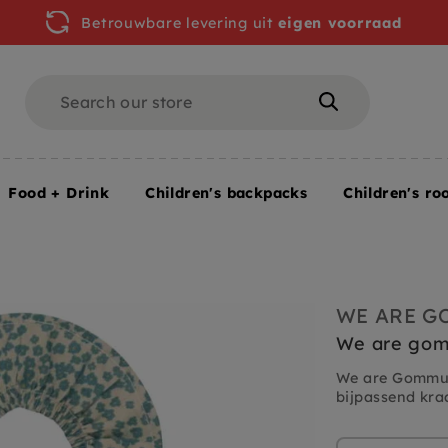
Betrouwbare levering uit
eigen voorraad
Search
Search
Food + Drink
Children's backpacks
Children's ro
WE ARE 
We are gom
We are Gommu k
bijpassend kraa