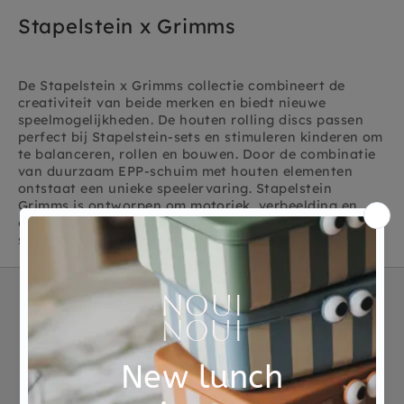
Stapelstein x Grimms
De Stapelstein x Grimms collectie combineert de
creativiteit van beide merken en biedt nieuwe
speelmogelijkheden. De houten rolling discs passen
perfect bij Stapelstein-sets en stimuleren kinderen om
te balanceren, rollen en bouwen. Door de combinatie
van duurzaam EPP-schuim met houten elementen
ontstaat een unieke speelervaring. Stapelstein
Grimms is ontworpen om motoriek, verbeelding en
creativiteit te stimuleren en biedt kinderen eindeloos
speelplezier met veilige en duurzame materialen.
Not good?
Ordered before 15:00,
Money Back
tomorrow at home