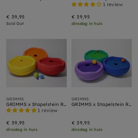
Stapelstein pastel
1 review
Stapelstein mini
Stapelstein base
€ 39,95
€ 39,95
Stapelstein inside
Sold Out
dinsdag in huis
Stapelstein balance board
Stapelstein Grimms
Stapelstein kerst special 2025
Stapelstein spring special 2026
GRIMMS
GRIMMS
GRIMMS x Stapelstein Rolling Discs Warm Classic
GRIMMS x Stapelstein Rolling Discs Cool Classic
1 review
€ 39,95
€ 39,95
dinsdag in huis
dinsdag in huis