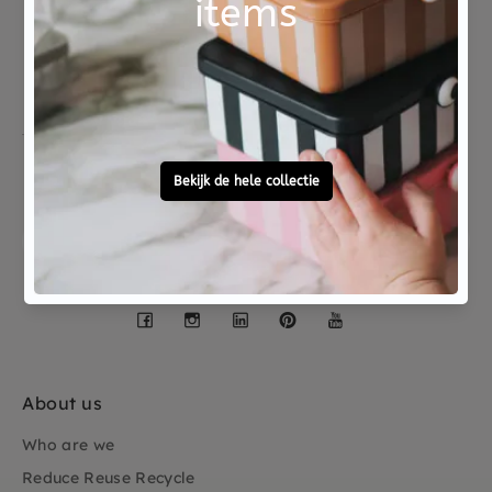
Free personal
To ask?
gift service
Call 0572 - 700 203
Let's stay in touch
Facebook
Instagram
LinkedIn
Pinterest
YouTube
About us
Who are we
Reduce Reuse Recycle