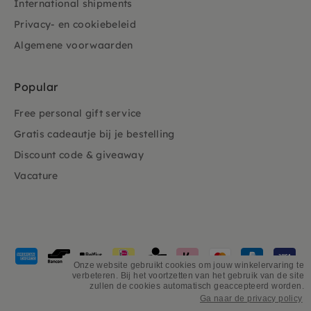
International shipments
Privacy- en cookiebeleid
Algemene voorwaarden
Popular
Free personal gift service
Gratis cadeautje bij je bestelling
Discount code & giveaway
Vacature
Payment
methods
Onze website gebruikt cookies om jouw winkelervaring te
verbeteren. Bij het voortzetten van het gebruik van de site
accepted
zullen de cookies automatisch geaccepteerd worden.
Ga naar de privacy policy
©
PSiloveyou