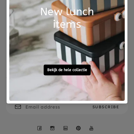
Het tandendoosje is gemaakt van resin. Op het
doosje staat de tekst 'Dent de lait' wat
melktanden betekent.
Not good?
Ordered before 15:00,
Money Back
tomorrow at home
Free personal
To ask?
gift service
Call 0572 - 700 203
Let's stay in touch
Facebook
Instagram
LinkedIn
Pinterest
YouTube