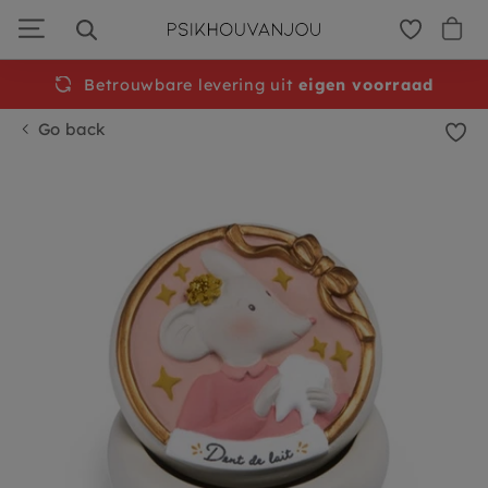
Skip
to
navigation
Betrouwbare levering uit
Free
shipping from €50
eigen voorraad
Go back