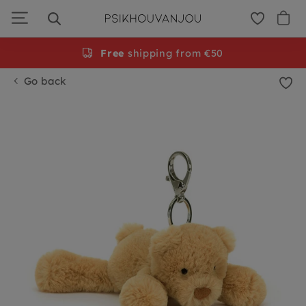
Skip
to
navigation
Free
shipping from €50
Go back