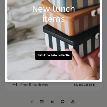
Kan niet in de wasmachine en is geschikt vanaf 12
maanden.
Not good?
Ordered before 15:00,
Money Back
tomorrow at home
Free personal
To ask?
gift service
Call 0572 - 700 203
Let's stay in touch
Facebook
Instagram
LinkedIn
Pinterest
YouTube