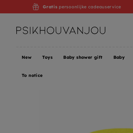
Skip
Gratis
persoonlijke cadeauservice
to
navigation
New
Toys
Baby shower gift
Baby
Home
Stapelstein original warm classic 3 stks
To notice