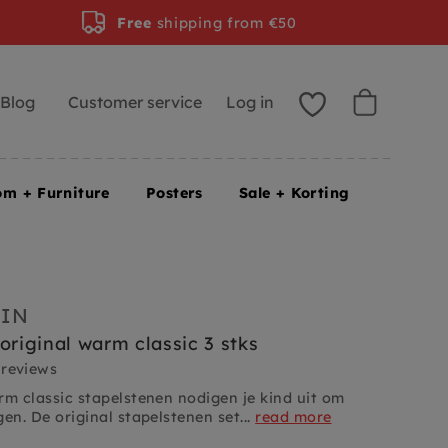
Free
shipping from €50
Blog
Customer service
Log in
om + Furniture
Posters
Sale + Korting
EIN
original warm classic 3 stks
 reviews
rm classic stapelstenen
nodigen je kind uit om
en. De original stapels
tenen set...
read more