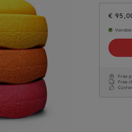
€ 95,0
Vandaa
Free 
Free s
Custo