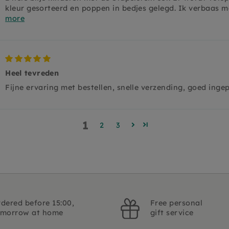
kleur gesorteerd en poppen in bedjes gelegd. Ik verbaas me
more
Heel tevreden
Fijne ervaring met bestellen, snelle verzending, goed ingep
1
2
3
dered before 15:00,
Free personal
omorrow at home
gift service