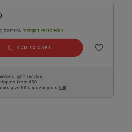
0
g besteld,
morgen verzonden
ADD TO CART
personal
gift service
hipping from €50
mers give PSikhouvanjou a
9.8!