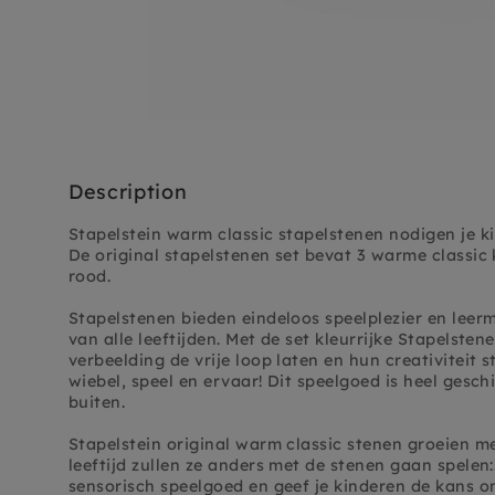
Description
Stapelstein warm classic stapelstenen
nodigen je k
De original stapels
tenen set bevat 3 warme classic k
rood.
Stapelstenen bieden eindeloos speelplezier en leer
van alle leeftijden. Met de set kleurrijke Stapelst
verbeelding de vrije loop laten en hun creativiteit s
wiebel, speel en ervaar! Dit speelgoed is heel gesch
buiten.
Stapelstein original warm classic stenen groeien me
leeftijd zullen ze anders met de stenen gaan spelen:
sensorisch speelgoed en geef je kinderen de kans o