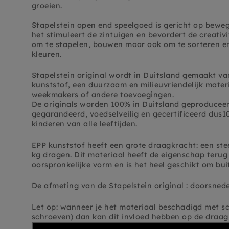
groeien.
Stapelstein open end speelgoed is gericht op bewe
het stimuleert de zintuigen en bevordert de creativi
om te stapelen, bouwen maar ook om te sorteren e
kleuren.
Stapelstein original wordt in Duitsland gemaakt v
kunststof, een duurzaam en milieuvriendelijk materia
weekmakers of andere toevoegingen.
De originals worden 100% in Duitsland geproduceerd
gegarandeerd, voedselveilig en gecertificeerd dus1
kinderen van alle leeftijden.
EPP kunststof heeft een grote draagkracht: een ste
kg dragen. Dit materiaal heeft de eigenschap terug
oorspronkelijke vorm en is het heel geschikt om bu
De afmeting van de Stapelstein original : doorsned
Let op: wanneer je het materiaal beschadigd met s
schroeven) dan kan dit invloed hebben op de draag