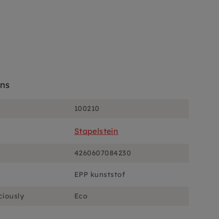
ons
100210
Stapelstein
4260607084230
EPP kunststof
ciously
Eco