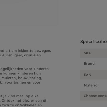
Specificati
ind uit om lekker te bewegen.
SKU
leuren: geel, oranje en
Brand
mogelijkheden voor kinderen
enen kunnen kinderen hun
EAN
timuleren, b
ouw, spring,
ikt voor binnen en voor
Material
Choose cons
t je kind mee, op elke
. Ontdek het plezier van dit
n zich te ontwikkelen en