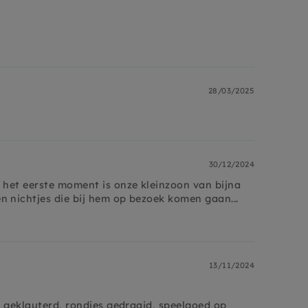
28/03/2025
30/12/2024
f het eerste moment is onze kleinzoon van bijna
n nichtjes die bij hem op bezoek komen gaan...
13/11/2024
op geklauterd, rondjes gedraaid, speelgoed op