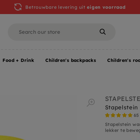
Betrouwbare levering uit
eigen voorraad
Search
Search
Food + Drink
Children's backpacks
Children's ro
STAPELST
Stapelstein 
65
Stapelstein wa
lekker te beweg