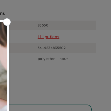
ons
83550
Lilliputiens
5414834835502
polyester + hout