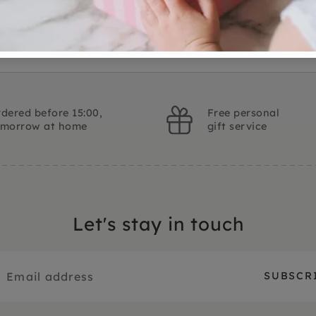
dered before 15:00,
Free personal
omorrow at home
gift service
Let's stay in touch