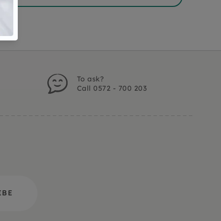
To ask?
Call 0572 - 700 203