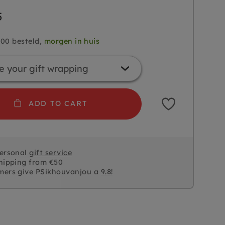
5
.00 besteld,
morgen in huis
ADD TO CART
personal
gift service
hipping from €50
mers give PSikhouvanjou a
9.8!