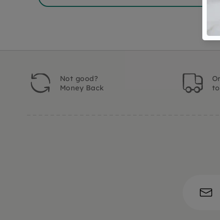
Not good?
Or
Money Back
t