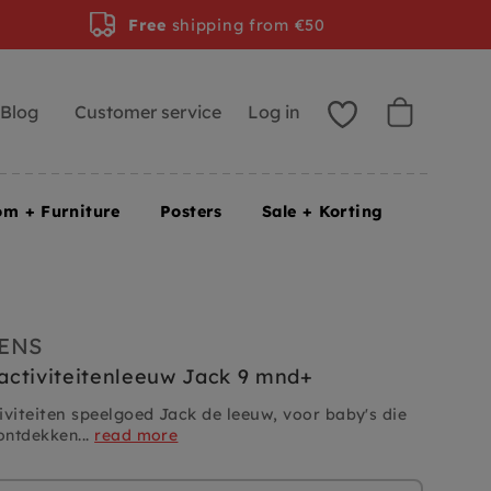
Free
shipping from €50
Blog
Customer service
Log in
om + Furniture
Posters
Sale + Korting
IENS
s activiteitenleeuw Jack 9 mnd+
tiviteiten speelgoed Jack de leeuw, v
oor baby's die
ontdekken...
read more