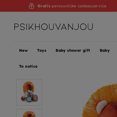
Skip
Gratis
persoonlijke cadeauservice
to
navigation
New
Toys
Baby shower gift
Baby
Home
Lilliputiens activiteitenleeuw Jack 9 mnd+
To notice