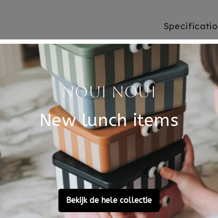
Specificati
oor baby's die lekker aan het
SKU
m mee te spelen en knuffelen.
k van je baby en prikkelt het
Brand
dje uitdagen om lekker te
EAN
en met texturen, zijn hoofdje
n en dicht kan, zijn rechter
Material
e zit een spiegel en de met
 origineel kraam cadeau
 met de hand gewassen
Customer Reviews
Ask a question