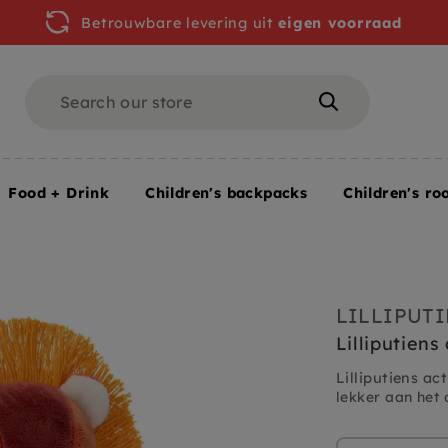
Betrouwbare levering uit
eigen voorraad
Search
Search
Food + Drink
Children's backpacks
Children's ro
LILLIPUT
Lilliputien
Lilliputiens ac
lekker aan het 