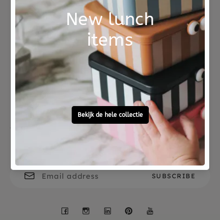
Not good?
Ordered before 15:00,
Money Back
tomorrow at home
Free personal
To ask?
gift service
Call 0572 - 700 203
Let's stay in touch
Facebook
Instagram
LinkedIn
Pinterest
YouTube