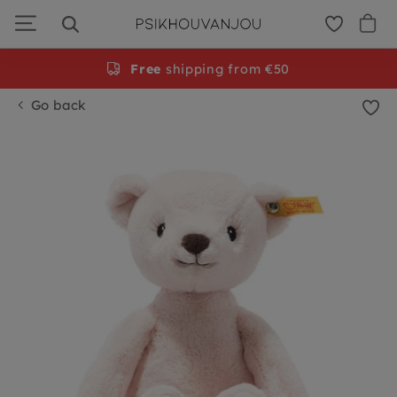
Skip
to
navigation
Free
shipping from €50
Go back