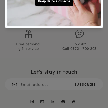
Not good?
Ordered before 15:00,
Money Back
tomorrow at home
Free personal
To ask?
gift service
Call 0572 - 700 203
Let's stay in touch
Facebook
Instagram
LinkedIn
Pinterest
YouTube