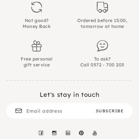
en zeep. De schminkset bevat voldoende schmink
(3 x 2.5 g) om +/- 10 gezichten te schminken.
Not good?
Ordered before 15:00,
Money Back
tomorrow at home
Free personal
To ask?
gift service
Call 0572 - 700 203
Let's stay in touch
Facebook
Instagram
LinkedIn
Pinterest
YouTube