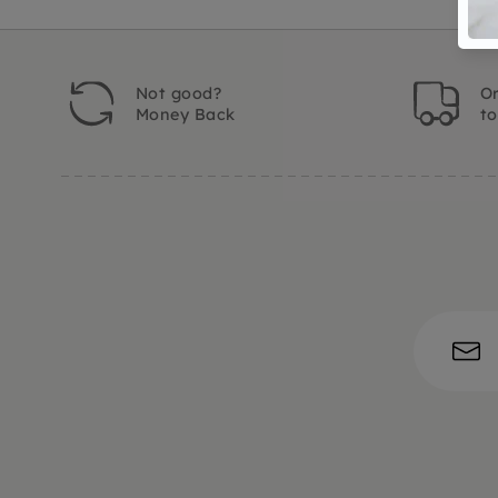
Not good?
Or
Money Back
t