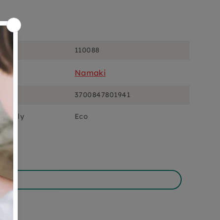
ons
110088
Namaki
3700847801941
ciously
Eco