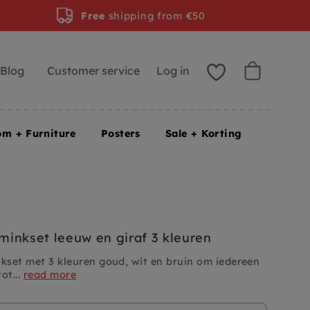
Free
shipping from €50
Blog
Customer service
Log in
om + Furniture
Posters
Sale + Korting
inkset leeuw en giraf 3 kleuren
set met 3 kleuren goud, wit en bruin om iedereen
ot...
read more