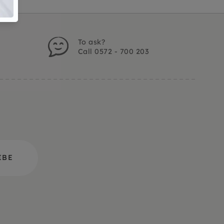
To ask?
Call 0572 - 700 203