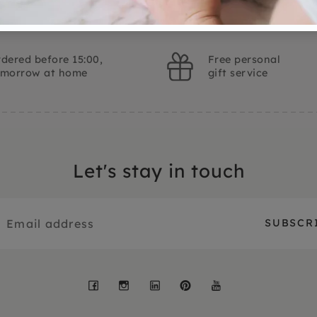
dered before 15:00,
Free personal
omorrow at home
gift service
Let's stay in touch
Facebook
Instagram
LinkedIn
Pinterest
YouTube