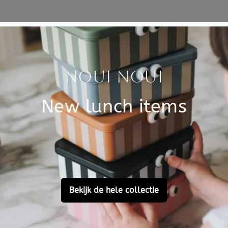
Specificati
n om iedereen om te toveren
SKU
mink op waterbasis is
ganic keurmerk.
Brand
het kwastje en wat water de
EAN
n zeep. De schminkset bevat
Choose cons
te schminken.
Customer Reviews
Ask a question