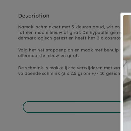
Description
Namaki schminkset met 3 kleuren goud, wit en brui
tot een mooie leeuw of giraf. De hypoallergene sch
dermatologisch getest en heeft het Bio cosmos or
Volg het het stappenplan en maak met behulp van 
allermooiste leeuw en giraf.
De schmink is makkelijk te verwijderen met water e
voldoende schmink (3 x 2.5 g) om +/- 10 gezichten 