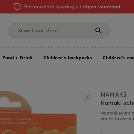
Betrouwbare levering uit
eigen voorraad
Search
Search
Food + Drink
Children's backpacks
Children's ro
n
NAMAKI
Namaki schm
Namaki schmink
om te toveren t