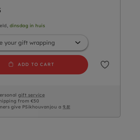
5
eld,
dinsdag in huis
ADD TO CART
personal
gift service
hipping from €50
mers give PSikhouvanjou a
9.8!