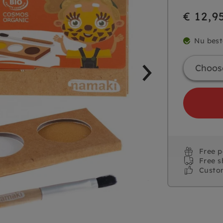
€ 12,9
Nu best
Free 
Free s
Custo