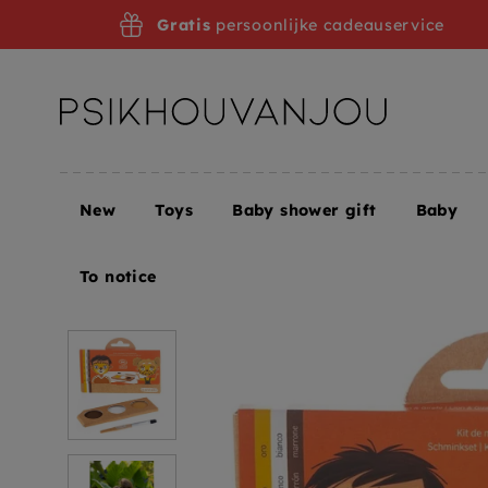
Skip
Gratis
persoonlijke cadeauservice
to
navigation
New
Toys
Baby shower gift
Baby
Home
Namaki schminkset leeuw en giraf 3 kleure
To notice