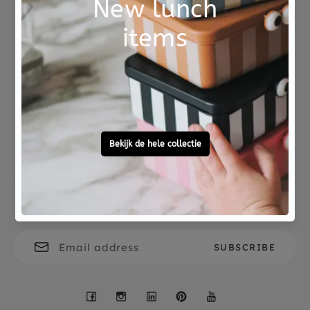
tot 30 graden gewassen worden.
Not good?
Ordered before 15:00,
Money Back
tomorrow at home
Free personal
To ask?
gift service
Call 0572 - 700 203
Let's stay in touch
Facebook
Instagram
LinkedIn
Pinterest
YouTube